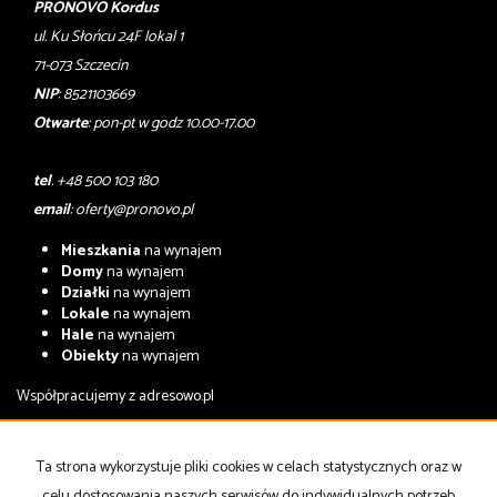
PRONOVO Kordus
ul. Ku Słońcu 24F lokal 1
71-073 Szczecin
NIP
: 8521103669
Otwarte
: pon-pt w godz 10.00-17.00
tel
. +48 500 103 180
email
:
oferty@pronovo.pl
Mieszkania
na wynajem
Domy
na wynajem
Działki
na wynajem
Lokale
na wynajem
Hale
na wynajem
Obiekty
na wynajem
Współpracujemy z
adresowo.pl
Mieszkania
na sprzedaż
Domy
na sprzedaż
Ta strona wykorzystuje pliki cookies w celach statystycznych oraz w
Działki
na sprzedaż
celu dostosowania naszych serwisów do indywidualnych potrzeb