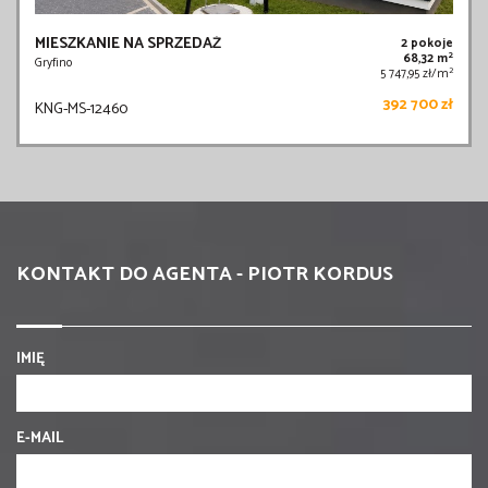
MIESZKANIE NA SPRZEDAŻ
2 pokoje
2
68,32 m
Gryfino
2
5 747,95 zł/m
392 700 zł
KNG-MS-12460
KONTAKT DO AGENTA - PIOTR KORDUS
IMIĘ
E-MAIL