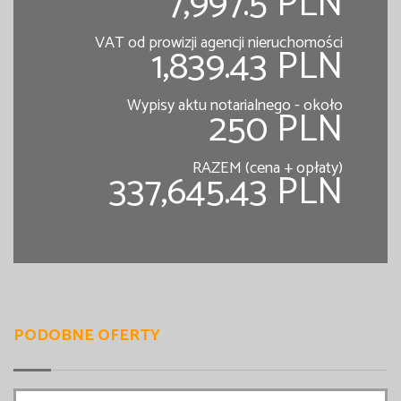
7,997.5 PLN
VAT od prowizji agencji nieruchomości
1,839.43 PLN
Wypisy aktu notarialnego - około
250 PLN
RAZEM (cena + opłaty)
337,645.43 PLN
PODOBNE OFERTY