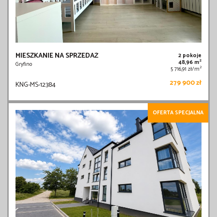
MIESZKANIE NA SPRZEDAŻ
2 pokoje
2
48,96 m
Gryfino
2
5 716,91 zł/m
279 900 zł
KNG-MS-12384
OFERTA SPECJALNA