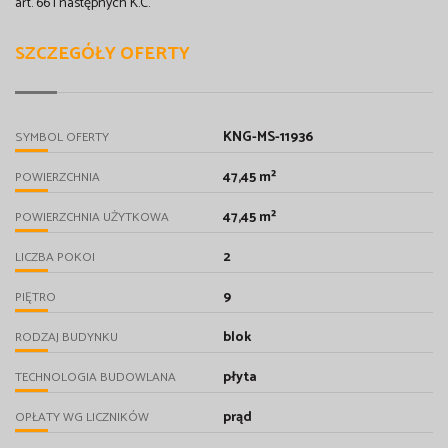
art. 66 i następnych K.C.
SZCZEGÓŁY OFERTY
KNG-MS-11936
SYMBOL OFERTY
47,45 m²
POWIERZCHNIA
47,45 m²
POWIERZCHNIA UŻYTKOWA
2
LICZBA POKOI
9
PIĘTRO
blok
RODZAJ BUDYNKU
płyta
TECHNOLOGIA BUDOWLANA
prąd
OPŁATY WG LICZNIKÓW