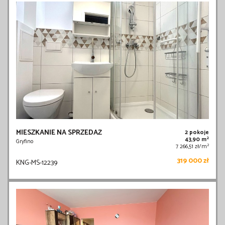
MIESZKANIE NA SPRZEDAŻ
2 pokoje
2
43,90 m
Gryfino
2
7 266,51 zł/m
319 000 zł
KNG-MS-12239