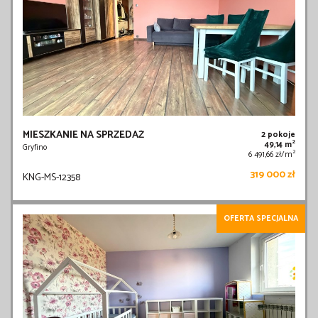
MIESZKANIE NA SPRZEDAŻ
2 pokoje
2
49,14 m
Gryfino
2
6 491,66 zł/m
319 000 zł
KNG-MS-12358
OFERTA SPECJALNA