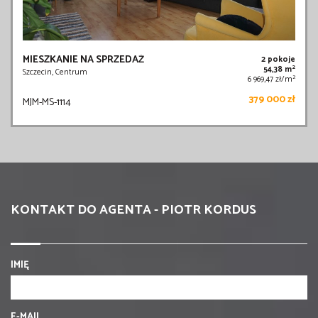
MIESZKANIE NA SPRZEDAŻ
2 pokoje
2
54,38 m
Szczecin, Centrum
2
6 969,47 zł/m
379 000 zł
MJM-MS-1114
KONTAKT DO AGENTA - PIOTR KORDUS
IMIĘ
E-MAIL