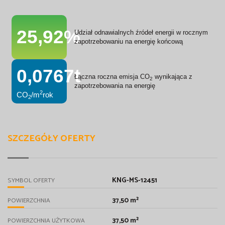
25,92%
Udział odnawialnych źródeł energii w rocznym
zapotrzebowaniu na energię końcową
0,0767t
Łączna roczna emisja CO
wynikająca z
2
zapotrzebowania na energię
2
CO
/m
rok
2
SZCZEGÓŁY OFERTY
KNG-MS-12451
SYMBOL OFERTY
37,50 m²
POWIERZCHNIA
37,50 m²
POWIERZCHNIA UŻYTKOWA