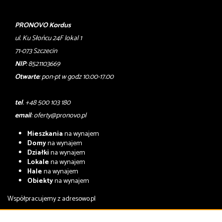
PRONOVO Kordus
ul. Ku Słońcu 24F lokal 1
71-073 Szczecin
NIP
: 8521103669
Otwarte
: pon-pt w godz 10.00-17.00
tel
. +48 500 103 180
email
:
oferty@pronovo.pl
Mieszkania
na wynajem
Domy
na wynajem
Działki
na wynajem
Lokale
na wynajem
Hale
na wynajem
Obiekty
na wynajem
Współpracujemy z
adresowo.pl
Mieszkania
na sprzedaż