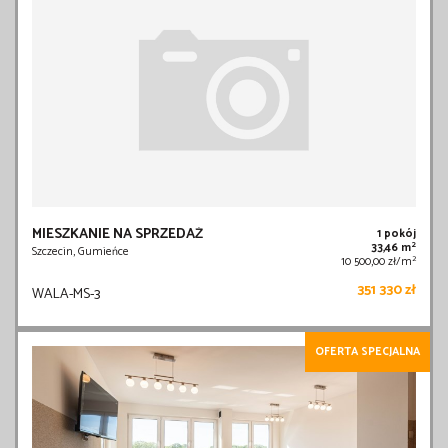
MIESZKANIE NA SPRZEDAŻ
1 pokój
2
33,46 m
Szczecin, Gumieńce
2
10 500,00 zł/m
351 330 zł
WALA-MS-3
OFERTA SPECJALNA