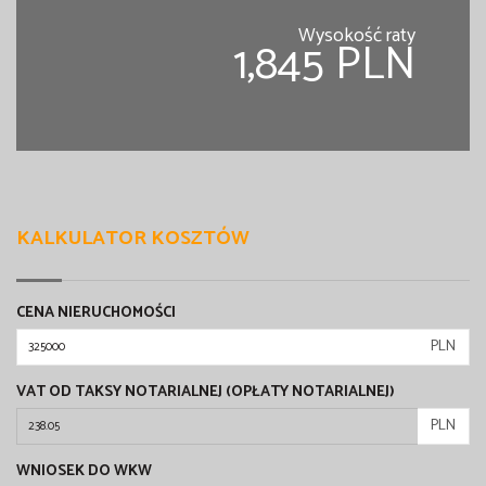
Wysokość raty
1,845 PLN
KALKULATOR KOSZTÓW
CENA NIERUCHOMOŚCI
PLN
VAT OD TAKSY NOTARIALNEJ (OPŁATY NOTARIALNEJ)
PLN
WNIOSEK DO WKW