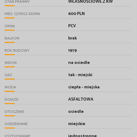
WŁASNOŚCIOWE Z KW
STAN PRAWNY
600 PLN
MIES. CZYNSZ ADMIN.
PCV
OKNA
brak
BALKON
1979
ROK BUDOWY
na osiedle
WIDOK
tak - miejski
GAZ
ciepła - miejska
WODA
ASFALTOWA
DOJAZD
osiedle
OTOCZENIE
miejskie
OGRZEWANIE
jednostronne
USYTUOWANIE