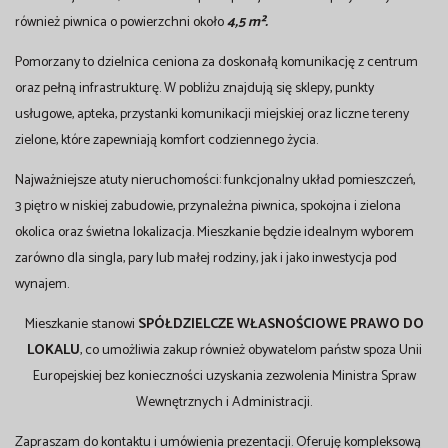
również piwnica o powierzchni około
4,5 m².
Pomorzany to dzielnica ceniona za doskonałą komunikację z centrum
oraz pełną infrastrukturę. W pobliżu znajdują się sklepy, punkty
usługowe, apteka, przystanki komunikacji miejskiej oraz liczne tereny
zielone, które zapewniają komfort codziennego życia.
Najważniejsze atuty nieruchomości: funkcjonalny układ pomieszczeń,
3 piętro w niskiej zabudowie, przynależna piwnica, spokojna i zielona
okolica oraz świetna lokalizacja. Mieszkanie będzie idealnym wyborem
zarówno dla singla, pary lub małej rodziny, jak i jako inwestycja pod
wynajem.
Mieszkanie stanowi
SPÓŁDZIELCZE WŁASNOŚCIOWE PRAWO DO
LOKALU
, co umożliwia zakup również obywatelom państw spoza Unii
Europejskiej bez konieczności uzyskania zezwolenia Ministra Spraw
Wewnętrznych i Administracji.
Zapraszam do kontaktu i umówienia prezentacji. Oferuję kompleksową