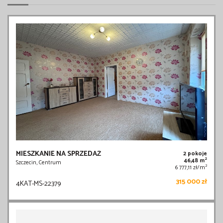
MIESZKANIE NA SPRZEDAŻ
2 pokoje
2
46,48 m
Szczecin, Centrum
2
6 777,11 zł/m
315 000 zł
4KAT-MS-22379