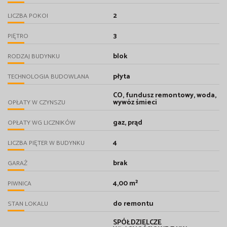
2
LICZBA POKOI
3
PIĘTRO
blok
RODZAJ BUDYNKU
płyta
TECHNOLOGIA BUDOWLANA
CO, fundusz remontowy, woda,
wywóz śmieci
OPŁATY W CZYNSZU
gaz, prąd
OPŁATY WG LICZNIKÓW
4
LICZBA PIĘTER W BUDYNKU
brak
GARAŻ
4,00 m²
PIWNICA
do remontu
STAN LOKALU
SPÓŁDZIELCZE