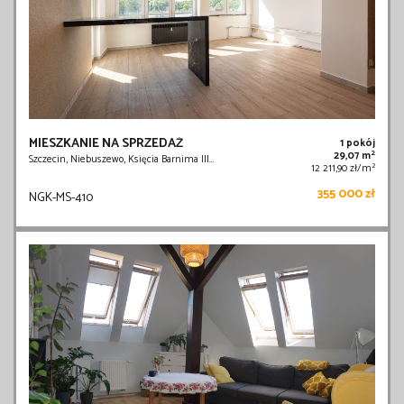
MIESZKANIE NA SPRZEDAŻ
1 pokój
2
29,07 m
Szczecin, Niebuszewo, Księcia Barnima III…
2
12 211,90 zł/m
355 000 zł
NGK-MS-410