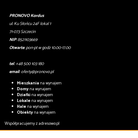
PRONOVO Kordus
ul. Ku Słońcu 24F lokal 1
71-073 Szczecin
NIP
: 8521103669
Otwarte
: pon-pt w godz 10.00-17.00
tel
. +48 500 103 180
email
:
oferty@pronovo.pl
Mieszkania
na wynajem
Domy
na wynajem
Działki
na wynajem
Lokale
na wynajem
Hale
na wynajem
Obiekty
na wynajem
Współpracujemy z
adresowo.pl
Mieszkania
na sprzedaż