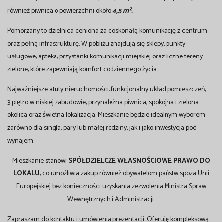
również piwnica o powierzchni około
4,5 m².
Pomorzany to dzielnica ceniona za doskonałą komunikację z centrum
oraz pełną infrastrukturę. W pobliżu znajdują się sklepy, punkty
usługowe, apteka, przystanki komunikacji miejskiej oraz liczne tereny
zielone, które zapewniają komfort codziennego życia.
Najważniejsze atuty nieruchomości: funkcjonalny układ pomieszczeń,
3 piętro w niskiej zabudowie, przynależna piwnica, spokojna i zielona
okolica oraz świetna lokalizacja. Mieszkanie będzie idealnym wyborem
zarówno dla singla, pary lub małej rodziny, jak i jako inwestycja pod
wynajem.
Mieszkanie stanowi
SPÓŁDZIELCZE WŁASNOŚCIOWE PRAWO DO
LOKALU
, co umożliwia zakup również obywatelom państw spoza Unii
Europejskiej bez konieczności uzyskania zezwolenia Ministra Spraw
Wewnętrznych i Administracji.
Zapraszam do kontaktu i umówienia prezentacji. Oferuję kompleksową