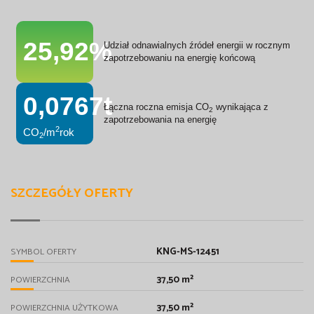
25,92%
Udział odnawialnych źródeł energii w rocznym
zapotrzebowaniu na energię końcową
0,0767t
Łączna roczna emisja CO
wynikająca z
2
zapotrzebowania na energię
2
CO
/m
rok
2
SZCZEGÓŁY OFERTY
KNG-MS-12451
SYMBOL OFERTY
37,50 m²
POWIERZCHNIA
37,50 m²
POWIERZCHNIA UŻYTKOWA