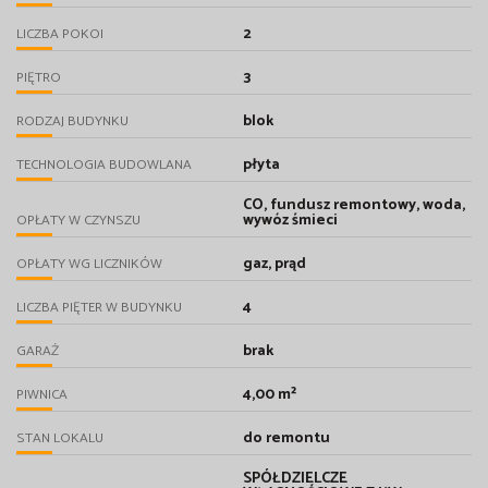
2
LICZBA POKOI
3
PIĘTRO
blok
RODZAJ BUDYNKU
płyta
TECHNOLOGIA BUDOWLANA
CO, fundusz remontowy, woda,
wywóz śmieci
OPŁATY W CZYNSZU
gaz, prąd
OPŁATY WG LICZNIKÓW
4
LICZBA PIĘTER W BUDYNKU
brak
GARAŻ
4,00 m²
PIWNICA
do remontu
STAN LOKALU
SPÓŁDZIELCZE