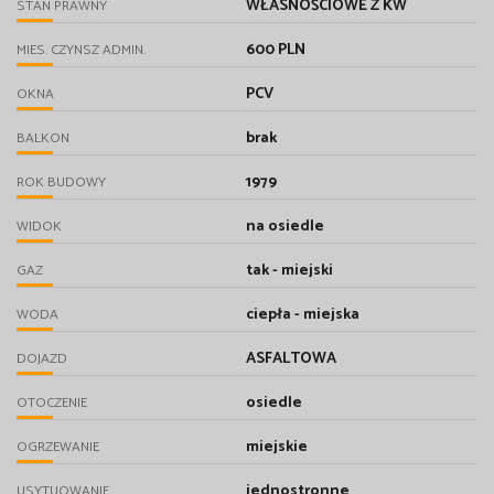
WŁASNOŚCIOWE Z KW
STAN PRAWNY
600 PLN
MIES. CZYNSZ ADMIN.
PCV
OKNA
brak
BALKON
1979
ROK BUDOWY
na osiedle
WIDOK
tak - miejski
GAZ
ciepła - miejska
WODA
ASFALTOWA
DOJAZD
osiedle
OTOCZENIE
miejskie
OGRZEWANIE
jednostronne
USYTUOWANIE