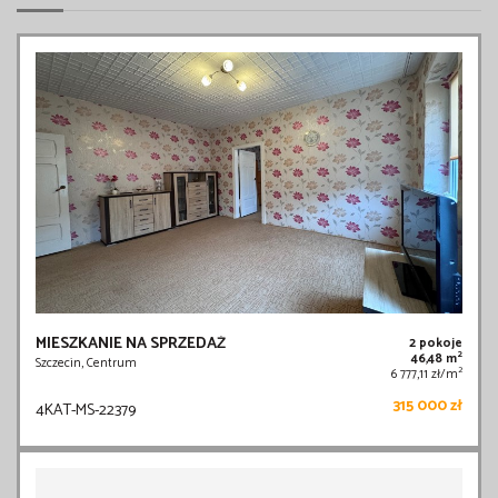
MIESZKANIE NA SPRZEDAŻ
2 pokoje
2
46,48 m
Szczecin, Centrum
2
6 777,11 zł/m
315 000 zł
4KAT-MS-22379