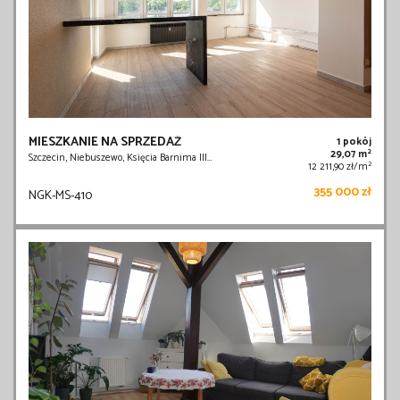
MIESZKANIE NA SPRZEDAŻ
1 pokój
2
29,07 m
Szczecin, Niebuszewo, Księcia Barnima III…
2
12 211,90 zł/m
355 000 zł
NGK-MS-410