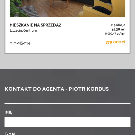
MIESZKANIE NA SPRZEDAŻ
2 pokoje
2
54,38 m
Szczecin, Centrum
2
6 969,47 zł/m
379 000 zł
MJM-MS-1114
KONTAKT DO AGENTA - PIOTR KORDUS
IMIĘ
E-MAIL