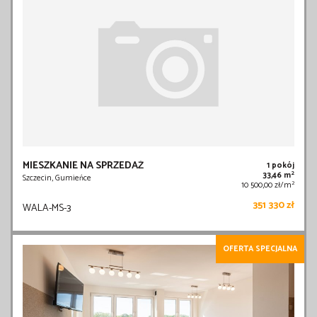
MIESZKANIE NA SPRZEDAŻ
1 pokój
2
33,46 m
Szczecin, Gumieńce
2
10 500,00 zł/m
351 330 zł
WALA-MS-3
OFERTA SPECJALNA