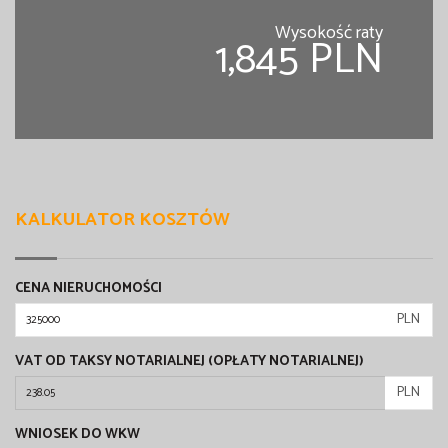
Wysokość raty
1,845 PLN
KALKULATOR KOSZTÓW
CENA NIERUCHOMOŚCI
PLN
VAT OD TAKSY NOTARIALNEJ (OPŁATY NOTARIALNEJ)
PLN
WNIOSEK DO WKW