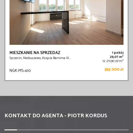
MIESZKANIE NA SPRZEDAŻ
1 pokój
2
29,07 m
Szczecin, Niebuszewo, Księcia Barnima III…
2
12 211,90 zł/m
355 000 zł
NGK-MS-410
KONTAKT DO AGENTA - PIOTR KORDUS