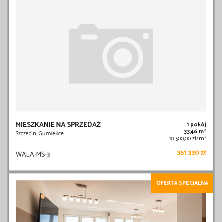
MIESZKANIE NA SPRZEDAŻ
1 pokój
2
33,46 m
Szczecin, Gumieńce
2
10 500,00 zł/m
351 330 zł
WALA-MS-3
OFERTA SPECJALNA