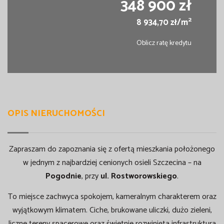
348 900 zł
2
8 934,70 zł/m
Oblicz ratę kredytu
OPIS NIERUCHOMOŚCI
Zapraszam do zapoznania się z ofertą mieszkania położonego
w jednym z najbardziej cenionych osieli Szczecina – na
Pogodnie
, przy
ul. Rostworowskiego
.
To miejsce zachwyca spokojem, kameralnym charakterem oraz
wyjątkowym klimatem. Ciche, brukowane uliczki, dużo zieleni,
liczne tereny spacerowe oraz świetnie rozwinięta infrastruktura