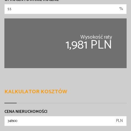
%
Wysokość raty
1,981 PLN
KALKULATOR KOSZTÓW
CENA NIERUCHOMOŚCI
PLN