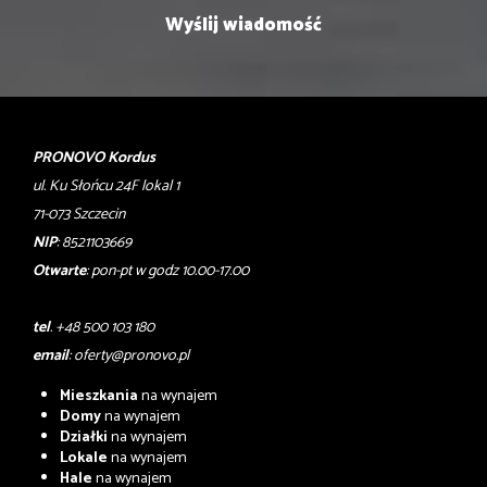
PRONOVO Kordus
ul. Ku Słońcu 24F lokal 1
71-073 Szczecin
NIP
: 8521103669
Otwarte
: pon-pt w godz 10.00-17.00
tel
. +48 500 103 180
email
:
oferty@pronovo.pl
Mieszkania
na wynajem
Domy
na wynajem
Działki
na wynajem
Lokale
na wynajem
Hale
na wynajem