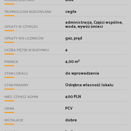
blok
RODZAJ BUDYNKU
cegła
TECHNOLOGIA BUDOWLANA
administracja, Części wspólne,
woda, wywóz śmieci
OPŁATY W CZYNSZU
gaz, prąd
OPŁATY WG LICZNIKÓW
4
LICZBA PIĘTER W BUDYNKU
4,00 m²
PIWNICA
do wprowadzenia
STAN LOKALU
Odrębna własność lokalu
STAN PRAWNY
400 PLN
MIES. CZYNSZ ADMIN.
PCV
OKNA
dobre
INSTALACJE