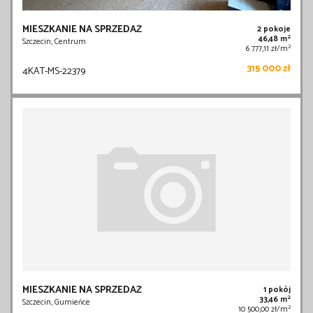
MIESZKANIE NA SPRZEDAŻ
2 pokoje
2
46,48 m
Szczecin, Centrum
2
6 777,11 zł/m
315 000 zł
4KAT-MS-22379
MIESZKANIE NA SPRZEDAŻ
1 pokój
2
33,46 m
Szczecin, Gumieńce
2
10 500,00 zł/m