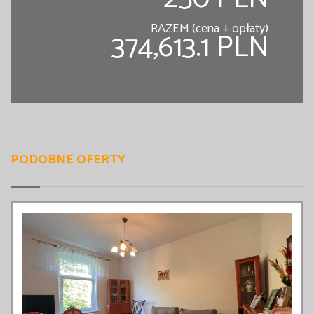
RAZEM (cena + opłaty)
374,613.1 PLN
PODOBNE OFERTY