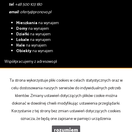
tel
. +48 500 103 180
email
:
oferty@pronovo.pl
Mieszkania
na wynajem
Domy
na wynajem
Działki
na wynajem
Lokale
na wynajem
Hale
na wynajem
Obiekty
na wynajem
Współpracujemy z
adresowo.pl
Mieszkania
na sprzedaż
Domy
na sprzedaż
Ta strona wykorzystuje pliki cookies w celach statystycznych oraz w
Działki
na sprzedaż
celu dostosowania naszych serwisów do indywidualnych potrzeb
Lokale
na sprzedaż
Hale
na sprzedaż
klientów. Zmiany ustawień dotyczących plików cookie można
Obiekty
na sprzedaż
dokonać w dowolnej chwili modyfikując ustawienia przeglądarki.
Korzystanie z tej strony bez zmian ustawień dotyczących cookies
Strona główna
notatnik
Kup
Sprzedaj
Kontakt
oznacza, że będą one zapisane w pamięci urządzenia.
rozumiem