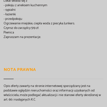
Lokal składa się z
- pokoju z aneksem kuchennym
- sypialni
- łazienki
- przedpokoju
Ogrzewanie miejskie, ciepła woda z piecyka Junkers.
Czynsz do zarządcy 519 zł.
Piwnica
Zapraszam na prezentacje.
NOTA PRAWNA
Opis oferty zawarty na stronie internetowej sporządzany jest na
podstawie oględzin nieruchomości oraz informacji uzyskanych od
właściciela, może podlegać aktualizacji i nie stanowi oferty określonej w
art. 66 i następnych K.C.