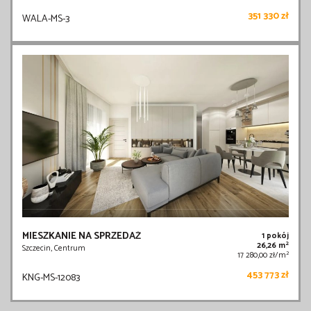
351 330 zł
WALA-MS-3
MIESZKANIE NA SPRZEDAŻ
1 pokój
2
26,26 m
Szczecin, Centrum
2
17 280,00 zł/m
453 773 zł
KNG-MS-12083