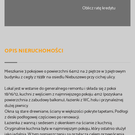
Oblicz ratę kredytu
OPIS NIERUCHOMOŚCI
Mieszkanie 3 pokojowe o powierzchni 64m2 na 2 piętrze w 3 piętrowym
budynku z cegły z 1938r na osiedlu Niebuszewo przy cichej ulicy.
Lokal jest w wstanie do generalnego remontu i składa się z pokoi
18/16/12, kuchni z wejściem z najmniejszego pokoju 4m2 (pozyskana
powierzchnia z zabudowy balkonu), łazienki z WC, holu i przynależnej
dużej piwnicy.
Okna są stare drewniane, ściany w większości pokryte tapetami, Podłogi
z deski podłogowej częściowo po renowacji.
Łazienka z wanną i sedesem z okienkiem na ścianie z kuchnią.
Oryginalnie kuchnia była w najmniejszym pokoju, który ostatnio służył
jako jadalnia. W tym pomieszczeniu są przyłącza celem przywrócenia