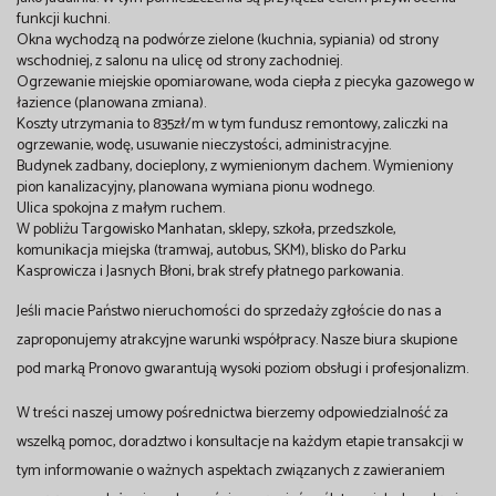
funkcji kuchni.
Okna wychodzą na podwórze zielone (kuchnia, sypiania) od strony
wschodniej, z salonu na ulicę od strony zachodniej.
Ogrzewanie miejskie opomiarowane, woda ciepła z piecyka gazowego w
łazience (planowana zmiana).
Koszty utrzymania to 835zł/m w tym fundusz remontowy, zaliczki na
ogrzewanie, wodę, usuwanie nieczystości, administracyjne.
Budynek zadbany, docieplony, z wymienionym dachem. Wymieniony
pion kanalizacyjny, planowana wymiana pionu wodnego.
Ulica spokojna z małym ruchem.
W pobliżu Targowisko Manhatan, sklepy, szkoła, przedszkole,
komunikacja miejska (tramwaj, autobus, SKM), blisko do Parku
Kasprowicza i Jasnych Błoni, brak strefy płatnego parkowania.
Jeśli macie Państwo nieruchomości do sprzedaży zgłoście do nas a
zaproponujemy atrakcyjne warunki współpracy. Nasze biura skupione
pod marką Pronovo gwarantują wysoki poziom obsługi i profesjonalizm.
W treści naszej umowy pośrednictwa bierzemy odpowiedzialność za
wszelką pomoc, doradztwo i konsultacje na każdym etapie transakcji w
tym informowanie o ważnych aspektach związanych z zawieraniem