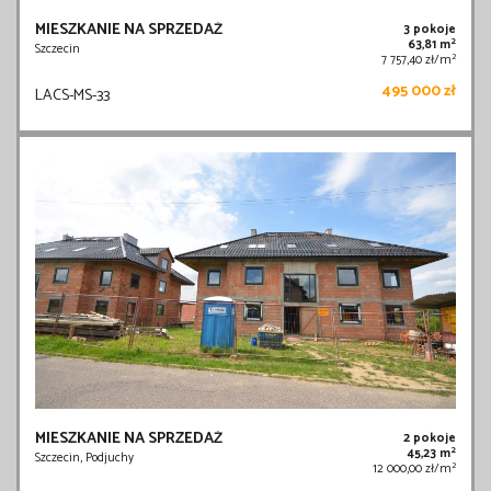
MIESZKANIE NA SPRZEDAŻ
3 pokoje
2
63,81 m
Szczecin
2
7 757,40 zł/m
495 000 zł
LACS-MS-33
MIESZKANIE NA SPRZEDAŻ
2 pokoje
2
45,23 m
Szczecin, Podjuchy
2
12 000,00 zł/m