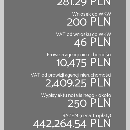
281.29 PLN
Wniosek do WKW
200 PLN
VAT od wniosku do WKW
46 PLN
Prowizja agencji nieruchomości
10,475 PLN
VAT od prowizji agencji nieruchomości
2,409.25 PLN
Wypisy aktu notarialnego - około
250 PLN
RAZEM (cena + opłaty)
442,264.54 PLN