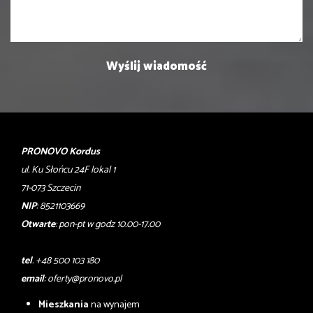
PRONOVO Kordus
ul. Ku Słońcu 24F lokal 1
71-073 Szczecin
NIP
: 8521103669
Otwarte
: pon-pt w godz 10.00-17.00
tel
. +48 500 103 180
email
:
oferty@pronovo.pl
Mieszkania
na wynajem