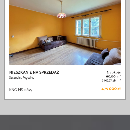
MIESZKANIE NA SPRZEDAŻ
2 pokoje
2
60,00 m
Szczecin, Pogodno
2
7 916,67 zł/m
475 000 zł
KNG-MS-11879