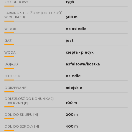
1938
ROK BUDOWY
PARKING STRZEŻONY (ODLEGŁOŚĆ
500 m
W METRACH)
na osiedle
WIDOK
jest
GAZ
ciepła - piecyk
WODA
asfaltowa/kostka
DOJAZD
osiedle
OTOCZENIE
miejskie
OGRZEWANIE
ODLEGŁOŚĆ DO KOMUNIKACJI
100 m
PUBLICZNEJ [M]
200 m
ODL. DO SKLEPU [M]
400 m
ODL. DO SZKOŁY [M]