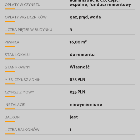
administracja, CO, Części
wspólne, fundusz remontowy
OPŁATY W CZYNSZU
gaz, prąd, woda
OPŁATY WG LICZNIKÓW
3
LICZBA PIĘTER W BUDYNKU
16,00 m²
PIWNICA
do remontu
STAN LOKALU
Własność
STAN PRAWNY
835 PLN
MIES. CZYNSZ ADMIN.
835 PLN
CZYNSZ ZIMOWY
niewymienione
INSTALACJE
jest
BALKON
1
LICZBA BALKONÓW