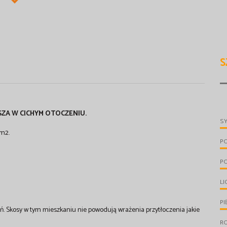
S
ZA W CICHYM OTOCZENIU.
S
8m2.
P
P
LI
PI
. Skosy w tym mieszkaniu nie powodują wrażenia przytłoczenia jakie
R