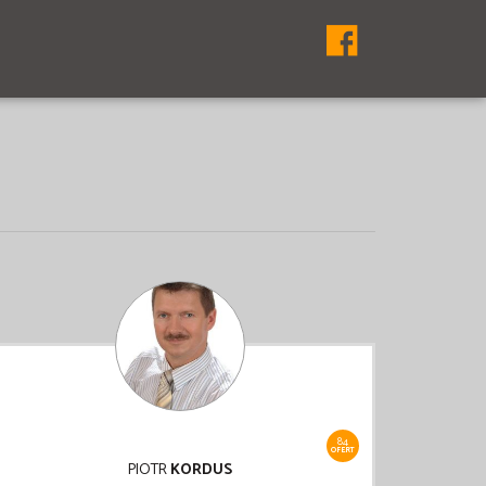
84
OFERT
PIOTR
KORDUS