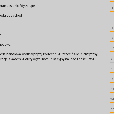
um został każdy zakątek.
T
hodu po zachód.
O
.
O
hodowa.
LI
ria handlowa, wydziały byłej Politechniki Szczecińskiej: elektryczny,
S
auracje, akademiki, duży węzeł komunikacyjny na Placu Kościuszki.
MI
O
B
W
G