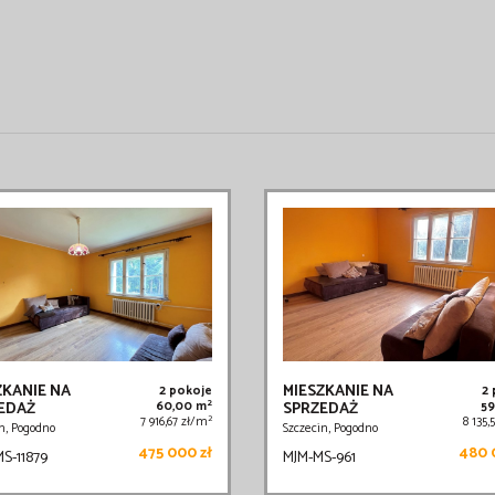
ZKANIE NA
MIESZKANIE NA
2 pokoje
2
2
EDAŻ
60,00 m
SPRZEDAŻ
5
2
7 916,67 zł/m
8 135,
n, Pogodno
Szczecin, Pogodno
475 000 zł
480 
S-11879
MJM-MS-961