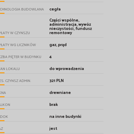
cegła
ECHNOLOGIA BUDOWLANA
Części wspólne,
administracja, wywóz
nieczystości, fundusz
remontowy
PŁATY W CZYNSZU
gaz, prąd
PŁATY WG LICZNIKÓW
4
CZBA PIĘTER W BUDYNKU
do wprowadzenia
TAN LOKALU
321 PLN
ES. CZYNSZ ADMIN.
drewniane
KNA
brak
ALKON
na inne budynki
IDOK
jest
AZ