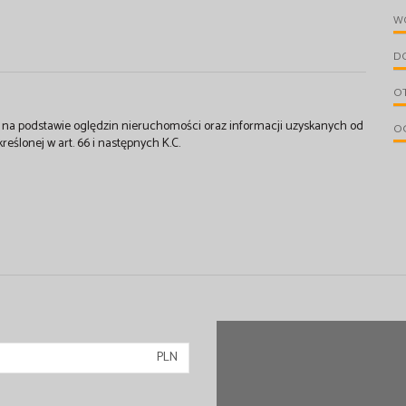
W
D
O
st na podstawie oględzin nieruchomości oraz informacji uzyskanych od
O
kreślonej w art. 66 i następnych K.C.
PLN