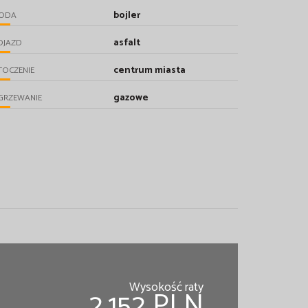
bojler
ODA
asfalt
OJAZD
centrum miasta
TOCZENIE
gazowe
GRZEWANIE
Wysokość raty
2,152 PLN