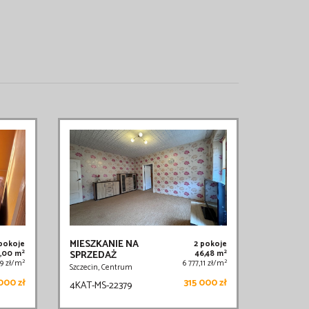
MIESZKANIE NA
 pokoje
2 pokoje
2
2
9,00 m
SPRZEDAŻ
46,48 m
2
2
59 zł/m
6 777,11 zł/m
Szczecin, Centrum
000 zł
315 000 zł
4KAT-MS-22379