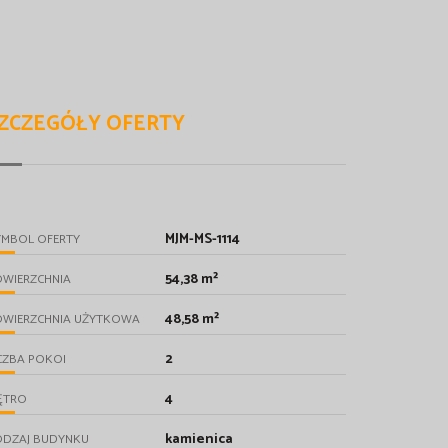
ZCZEGÓŁY OFERTY
MJM-MS-1114
YMBOL OFERTY
54,38 m²
OWIERZCHNIA
48,58 m²
OWIERZCHNIA UŻYTKOWA
2
CZBA POKOI
4
ĘTRO
kamienica
ODZAJ BUDYNKU