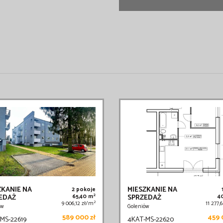
ZKANIE NA
MIESZKANIE NA
2 pokoje
2
EDAŻ
65,40 m
SPRZEDAŻ
4
2
9 006,12 zł/m
11 277,
ów
Goleniów
589 000 zł
459 
MS-22619
4KAT-MS-22620