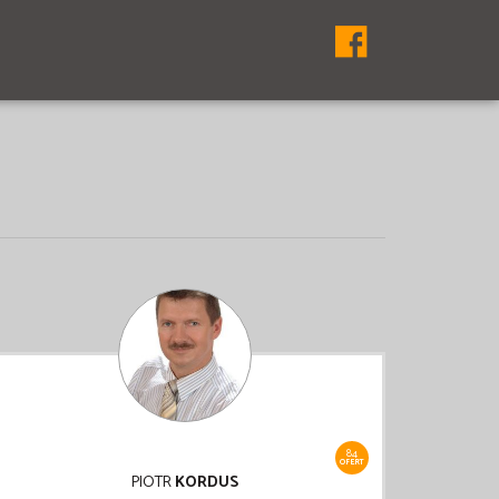
84
OFERT
PIOTR
KORDUS