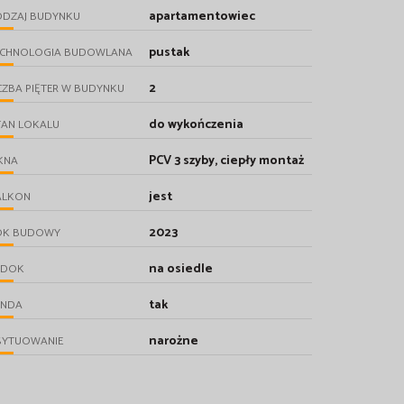
apartamentowiec
ODZAJ BUDYNKU
pustak
ECHNOLOGIA BUDOWLANA
2
CZBA PIĘTER W BUDYNKU
do wykończenia
TAN LOKALU
PCV 3 szyby, ciepły montaż
KNA
jest
ALKON
2023
OK BUDOWY
na osiedle
IDOK
tak
INDA
narożne
SYTUOWANIE