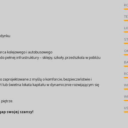
R
T
LI
budynku
S
O
worca kolejowego i autobusowego
pełnej infrastruktury – sklepy, szkoły, przedszkola w pobliżu
B
R
ło zaprojektowane z myślą o komforcie, bezpieczeństwie i
 lub świetna lokata kapitału w dynamicznie rozwijającym się
W
W
piętrze.
U
egap swojej szansy!