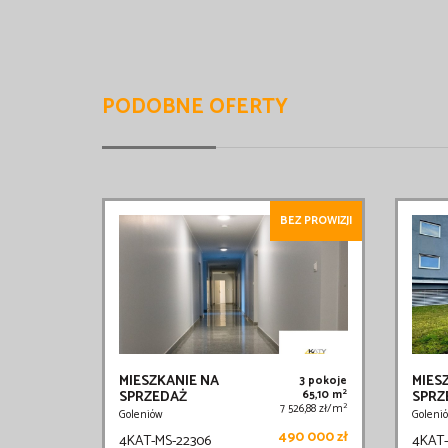
PODOBNE OFERTY
BEZ PROWIZJI
MIESZKANIE NA
MIES
3 pokoje
2
SPRZEDAŻ
65,10 m
SPRZ
2
7 526,88 zł/m
Goleniów
Goleni
490 000 zł
4KAT-MS-22306
4KAT-