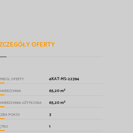
ZCZEGÓŁY OFERTY
4KAT-MS-22394
YMBOL OFERTY
65,20 m²
OWIERZCHNIA
65,20 m²
OWIERZCHNIA UŻYTKOWA
3
CZBA POKOI
1
ĘTRO