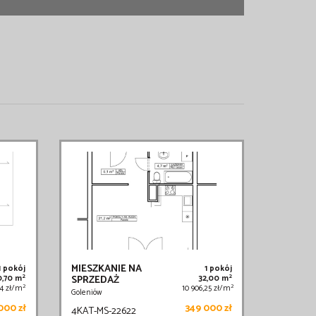
MIESZKANIE NA
1 pokój
1 pokój
2
2
0,70 m
SPRZEDAŻ
32,00 m
2
2
64 zł/m
10 906,25 zł/m
Goleniów
000 zł
349 000 zł
4KAT-MS-22622