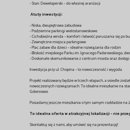
- Stan: Deweloperski – do własnej aranżacji
Atuty inwestycji:
- Niska, dwupiętrowa zabudowa
- Podziemne parkingi wielostanowiskowe
- Cichobieżna winda – komfort i łatwość poruszania się po 
- Zewnętrzne miejsca parkingowe
- Plac zabaw dla dzieci – idealne rozwiązania dla rodzin
- Bliskość miejskiego Parku im. Ignacego Paderewskiego, d
- Doskonałe skomunikowanie z centrum miasta oraz dostęp do 
Inwestycja przy ul. Chopina – to nowoczesność i wygoda.
Projekt realizowany będzie w trzech etapach, a osiedle zosta
nowoczesnych rozwiązaniach. To idealne mieszkanie na start
Goleniowie.
Posiadamy jeszcze mieszkania o tym samym rozkładzie na 2 
To idealna oferta w atrakcyjnej lokalizacji – nie prz
Skontaktuj się z nami, aby umówić się na prezentację!