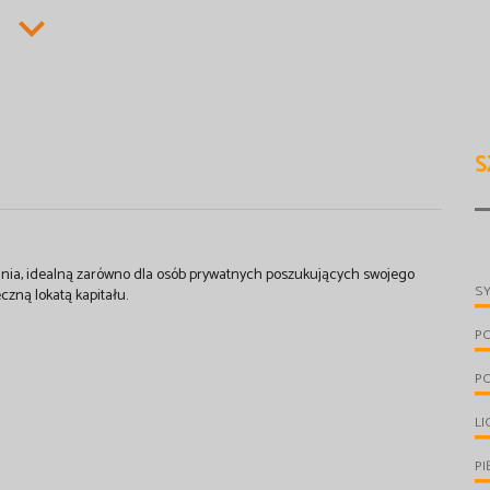
S
nia, idealną zarówno dla osób prywatnych poszukujących swojego
S
zną lokatą kapitału.
P
P
LI
PI