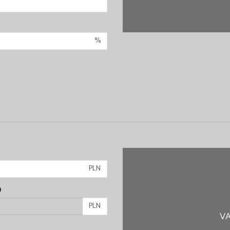
%
PLN
)
PLN
VA