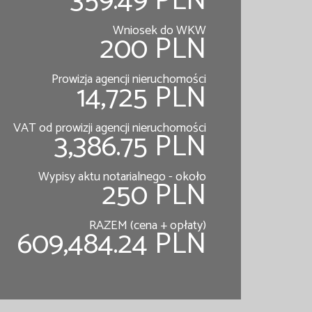
359.49 PLN
Wniosek do WKW
200 PLN
Prowizja agencji nieruchomości
14,725 PLN
VAT od prowizji agencji nieruchomości
3,386.75 PLN
Wypisy aktu notarialnego - około
250 PLN
RAZEM (cena + opłaty)
609,484.24 PLN