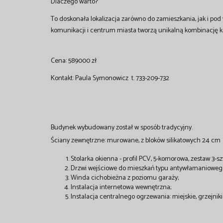
Dlaczego warto?
To doskonała lokalizacja zarówno do zamieszkania, jak i pod
komunikacji i centrum miasta tworzą unikalną kombinację k
Cena: 589000 zł
Kontakt: Paula Symonowicz t. 733-209-732
Budynek wybudowany został w sposób tradycyjny.
Ściany zewnętrzne: murowane, z bloków silikatowych 24 cm
Stolarka okienna - profil PCV, 5-komorowa, zestaw 3-s
Drzwi wejściowe do mieszkań typu antywłamaniowe
Winda cichobieżna z poziomu garaży;
Instalacja internetowa wewnętrzna;
Instalacja centralnego ogrzewania: miejskie, grzejni