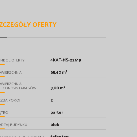
ZCZEGÓŁY OFERTY
4KAT-MS-22619
YMBOL OFERTY
65,40 m²
OWIERZCHNIA
OWIERZCHNIA
3,00 m²
ALKONÓW/TARASÓW
2
CZBA POKOI
parter
ĘTRO
blok
ODZAJ BUDYNKU