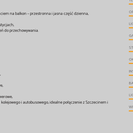
T
O
iem na balkon – przestronna i jasna część dzienna,
LI
tycjach,
rzeń do przechowywania.
G
S
O
IN
,
B
e,
L
owerowe,
ca kolejowego i autobusowego, idealne połączenie z Szczecinem i
W