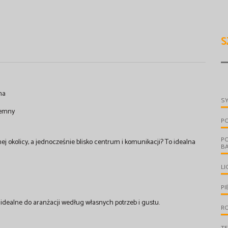
S
na
S
iemny
P
P
 okolicy, a jednocześnie blisko centrum i komunikacji? To idealna
B
LI
PI
 idealne do aranżacji według własnych potrzeb i gustu.
R