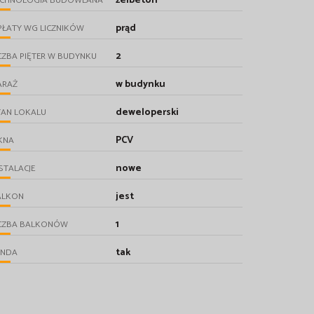
żelbeton
ECHNOLOGIA BUDOWLANA
prąd
PŁATY WG LICZNIKÓW
2
CZBA PIĘTER W BUDYNKU
w budynku
ARAŻ
deweloperski
TAN LOKALU
PCV
KNA
nowe
STALACJE
jest
ALKON
1
ICZBA BALKONÓW
tak
INDA