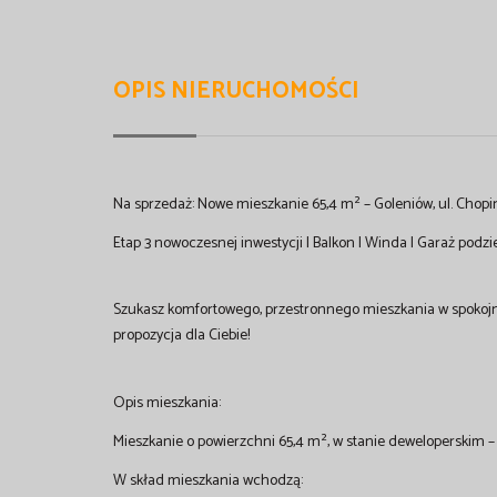
OPIS NIERUCHOMOŚCI
Na sprzedaż: Nowe mieszkanie 65,4 m² – Goleniów, ul. Chopi
Etap 3 nowoczesnej inwestycji | Balkon | Winda | Garaż podz
Szukasz komfortowego, przestronnego mieszkania w spokojnej
propozycja dla Ciebie!
Opis mieszkania:
Mieszkanie o powierzchni 65,4 m², w stanie deweloperskim –
W skład mieszkania wchodzą: