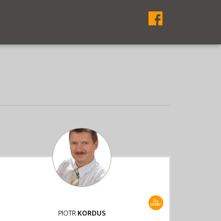
84
OFERT
PIOTR
KORDUS