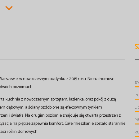
S
 Warszewie, w nowoczesnym budynku z 2015 roku. Nieruchomość
S
na dwóch poziomach.
P
rta kuchnia z nowoczesnym sprzętem, łazienka, oraz pokój z dużą
wnem dębowym, a ściany ozdobione są efektownym tynkiem
LI
rzeni i światła. Na drugim poziomie znajduje się otwarta przestrzeń z
PI
matyzacja na piętrze zapewnia komfort. Całe mieszkanie zostało starannie
staci roślin domowych.
R