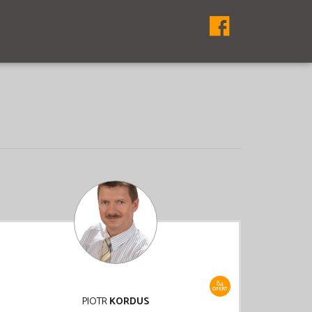
84
OFERT
PIOTR
KORDUS