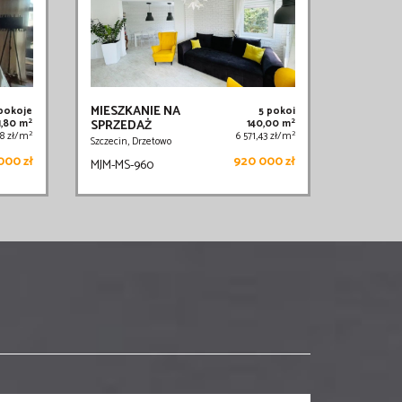
MIESZKANIE NA
 pokoje
5 pokoi
2
2
1,80 m
SPRZEDAŻ
140,00 m
2
2
48 zł/m
6 571,43 zł/m
Szczecin, Drzetowo
000 zł
920 000 zł
MJM-MS-960