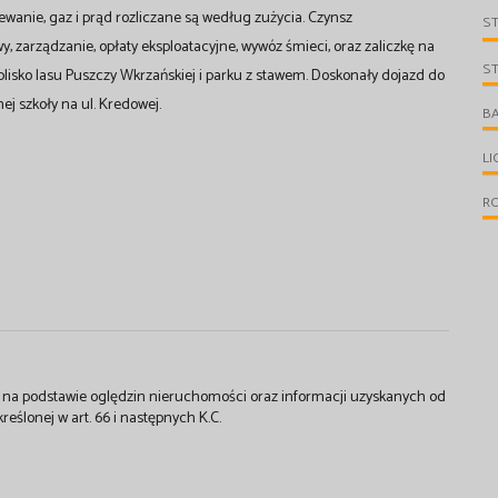
anie, gaz i prąd rozliczane są według zużycia. Czynsz
S
 zarządzanie, opłaty eksploatacyjne, wywóz śmieci, oraz zaliczkę na
S
, blisko lasu Puszczy Wkrzańskiej i parku z stawem. Doskonały dojazd do
j szkoły na ul. Kredowej.
B
L
R
st na podstawie oględzin nieruchomości oraz informacji uzyskanych od
kreślonej w art. 66 i następnych K.C.