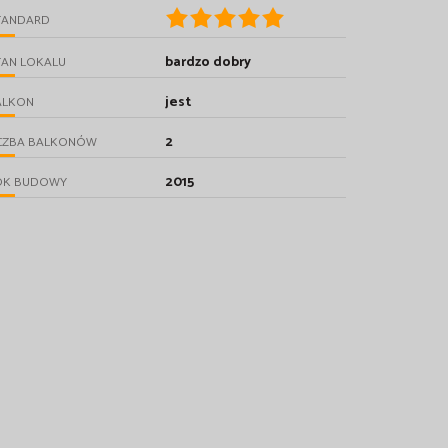
TANDARD
bardzo dobry
TAN LOKALU
jest
ALKON
2
ICZBA BALKONÓW
2015
OK BUDOWY