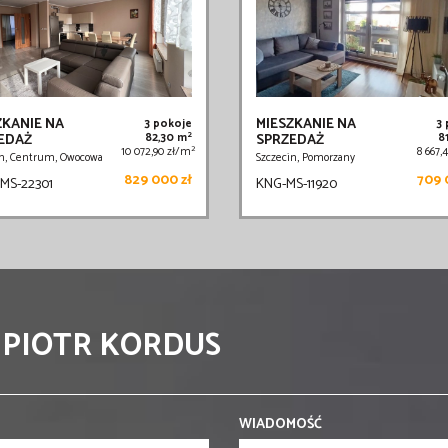
ZKANIE NA
MIESZKANIE NA
3 pokoje
3
2
EDAŻ
82,30 m
SPRZEDAŻ
8
2
10 072,90 zł/m
8 667,
in, Centrum, Owocowa
Szczecin, Pomorzany
829 000 zł
709 
MS-22301
KNG-MS-11920
 PIOTR KORDUS
WIADOMOŚĆ