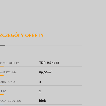
ZCZEGÓŁY OFERTY
TDR-MS-1868
YMBOL OFERTY
89,08 m²
OWIERZCHNIA
3
CZBA POKOI
2
ĘTRO
blok
ODZAJ BUDYNKU