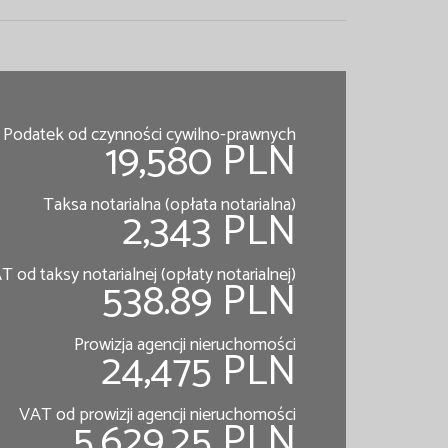
Podatek od czynności cywilno-prawnych
19,580 PLN
Taksa notarialna (opłata notarialna)
2,343 PLN
T od taksy notarialnej (opłaty notarialnej)
538.89 PLN
Prowizja agencji nieruchomości
24,475 PLN
VAT od prowizji agencji nieruchomości
5,629.25 PLN