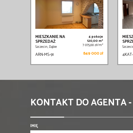
MIESZKANIE NA
MIES
4 pokoje
2
SPRZEDAŻ
120,00 m
SPRZ
2
7 075,00 zł/m
Szczecin, Dąbie
Szczec
849 000 zł
ARN-MS-91
4KAT-
KONTAKT DO AGENTA -
IMIĘ