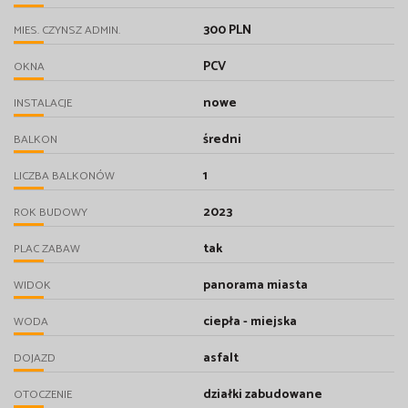
300 PLN
MIES. CZYNSZ ADMIN.
PCV
OKNA
nowe
INSTALACJE
średni
BALKON
1
LICZBA BALKONÓW
2023
ROK BUDOWY
tak
PLAC ZABAW
panorama miasta
WIDOK
ciepła - miejska
WODA
asfalt
DOJAZD
działki zabudowane
OTOCZENIE