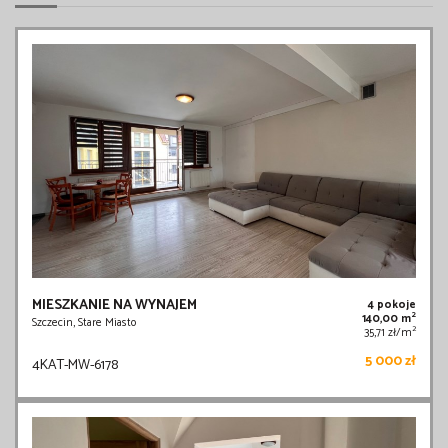
MIESZKANIE NA WYNAJEM
4 pokoje
2
140,00 m
Szczecin, Stare Miasto
2
35,71 zł/m
5 000 zł
4KAT-MW-6178