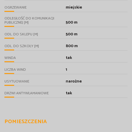
miejskie
OGRZEWANIE
ODLEGŁOŚĆ DO KOMUNIKACJI
500 m
PUBLICZNEJ [M]
500 m
ODL. DO SKLEPU [M]
800 m
ODL. DO SZKOŁY [M]
tak
WINDA
1
LICZBA WIND
narożne
USYTUOWANIE
tak
DRZWI ANTYWŁAMANIOWE
POMIESZCZENIA