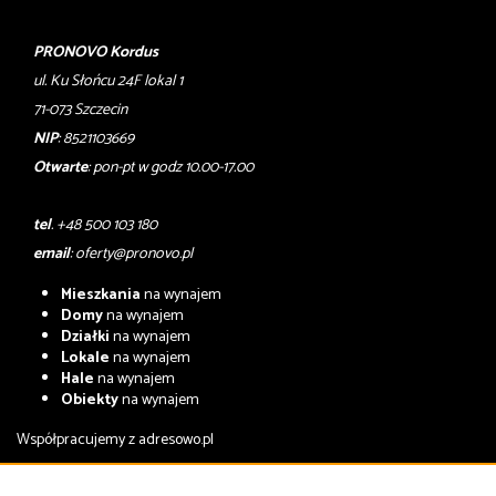
PRONOVO Kordus
ul. Ku Słońcu 24F lokal 1
71-073 Szczecin
NIP
: 8521103669
Otwarte
: pon-pt w godz 10.00-17.00
tel
. +48 500 103 180
email
:
oferty@pronovo.pl
Mieszkania
na wynajem
Domy
na wynajem
Działki
na wynajem
Lokale
na wynajem
Hale
na wynajem
Obiekty
na wynajem
Współpracujemy z
adresowo.pl
Mieszkania
na sprzedaż