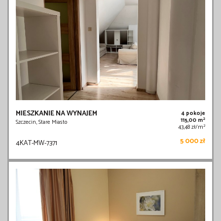
MIESZKANIE NA WYNAJEM
4 pokoje
2
115,00 m
Szczecin, Stare Miasto
2
43,48 zł/m
5 000 zł
4KAT-MW-7371