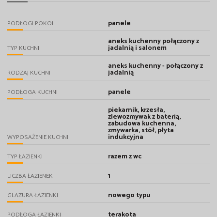
panele
PODŁOGI POKOI
aneks kuchenny połączony z
jadalnią i salonem
TYP KUCHNI
aneks kuchenny - połączony z
jadalnią
RODZAJ KUCHNI
panele
PODŁOGA KUCHNI
piekarnik, krzesła,
zlewozmywak z baterią,
zabudowa kuchenna,
zmywarka, stół, płyta
indukcyjna
WYPOSAŻENIE KUCHNI
razem z wc
TYP ŁAZIENKI
1
LICZBA ŁAZIENEK
nowego typu
GLAZURA ŁAZIENKI
terakota
PODŁOGA ŁAZIENKI