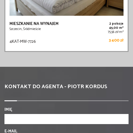
MIESZKANIE NA WYNAJEM
2 pokoje
2
45,00 m
Szczecin, Śródmieście
2
75,56 zł/m
3 400 zł
4KAT-MW-7726
KONTAKT DO AGENTA - PIOTR KORDUS
IMIĘ
E-MAIL