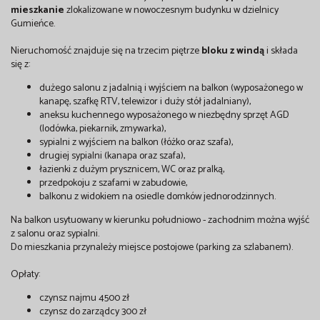
mieszkanie
zlokalizowane w nowoczesnym budynku w dzielnicy
Gumieńce.
Nieruchomość znajduje się na trzecim piętrze
bloku z windą
i składa
się z:
dużego salonu z jadalnią i wyjściem na balkon (wyposażonego w
kanapę, szafkę RTV, telewizor i duży stół jadalniany),
aneksu kuchennego wyposażonego w niezbędny sprzęt AGD
(lodówka, piekarnik, zmywarka),
sypialni z wyjściem na balkon (łóżko oraz szafa),
drugiej sypialni (kanapa oraz szafa),
łazienki z dużym prysznicem, WC oraz pralką,
przedpokoju z szafami w zabudowie,
balkonu z widokiem na osiedle domków jednorodzinnych.
Na balkon usytuowany w kierunku południowo - zachodnim można wyjść
z salonu oraz sypialni.
Do mieszkania przynależy miejsce postojowe (parking za szlabanem).
Opłaty:
czynsz najmu 4500 zł
czynsz do zarządcy 300 zł