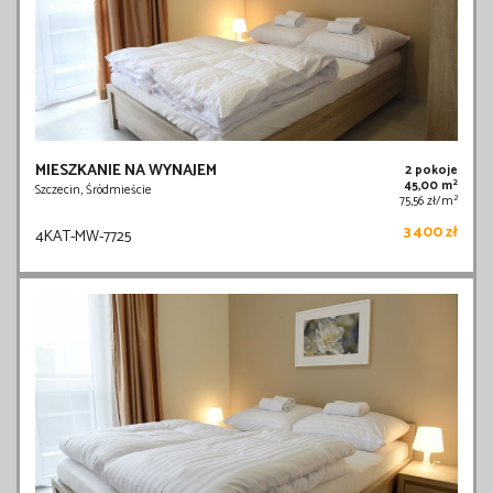
MIESZKANIE NA WYNAJEM
2 pokoje
2
45,00 m
Szczecin, Śródmieście
2
75,56 zł/m
3 400 zł
4KAT-MW-7725