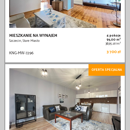
MIESZKANIE NA WYNAJEM
4 pokoje
2
95,00 m
Szczecin, Stare Miasto
2
38,95 zł/m
3 700 zł
KNG-MW-7296
OFERTA SPECJALNA