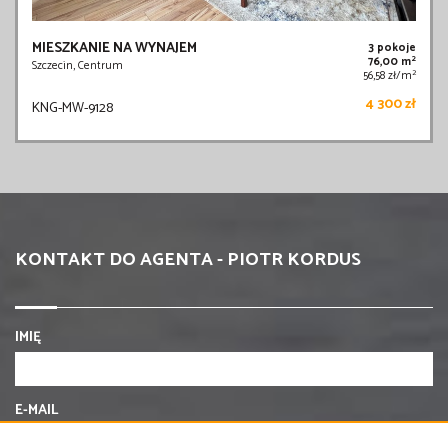
MIESZKANIE NA WYNAJEM
3 pokoje
2
76,00 m
Szczecin, Centrum
2
56,58 zł/m
4 300 zł
KNG-MW-9128
KONTAKT DO AGENTA - PIOTR KORDUS
IMIĘ
E-MAIL