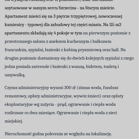
usytuowane w samym sercu Szczecina - na Starym mieście.
Apartament mieści się na 3 piętrze trzypiętrowej, nowoczesnej
kamienicy - typowej dla zabudowy tej części miasta. Na 115 m2
apartamentu składają się 4 pokoje w tym
na pierwszym poziomie z
przestronnego salonu z aneksem kuchennym i balkonem
francuskim, sypialni, łazienki z kabiną prysznicową oraz hall. Na
drugim poziomie dostaniemy się do dwóch kolejnych sypialni z czego
jedna posiada antresole i łazienki z wanną, bidetem, toaletą i
umywalką.
Czynsz administracyjny wynosi 300 zł (zimna woda, fundusz
remontowy, opłaty administracyjne, wywóz śmieci) oraz opłaty
eksploatacyjne wg zużycia - prąd, ogrzewanie i ciepła woda
rozliczane co dwa miesiące. Ogrzewanie i ciepła woda z sieci
miejskiej.
Nieruchomość godna polecenia ze względu na lokalizację.