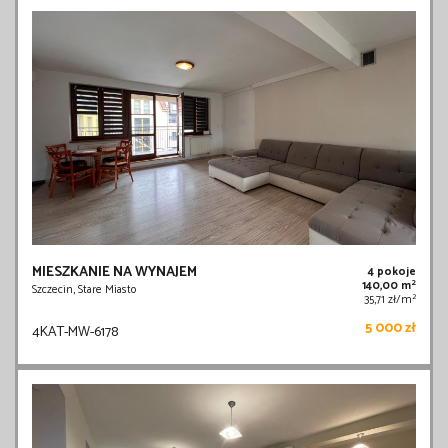
MIESZKANIE NA WYNAJEM
4 pokoje
2
140,00 m
Szczecin, Stare Miasto
2
35,71 zł/m
5 000 zł
4KAT-MW-6178