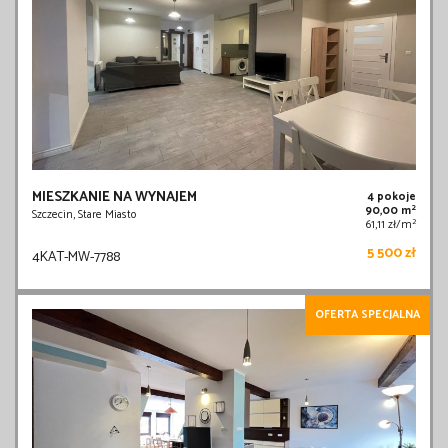
MIESZKANIE NA WYNAJEM
4 pokoje
2
90,00 m
Szczecin, Stare Miasto
2
61,11 zł/m
5 500 zł
4KAT-MW-7788
OFERTA SPECJALNA