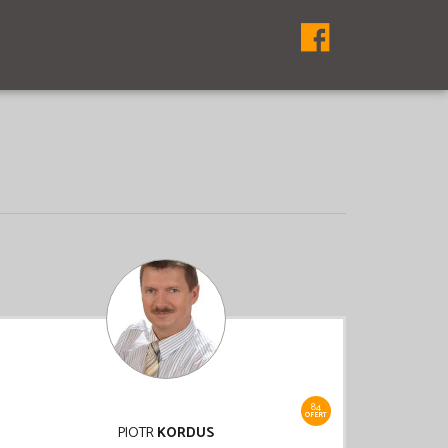
84
OFERT
PIOTR
KORDUS