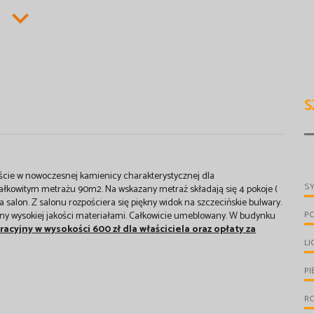
S
ie w nowoczesnej kamienicy charakterystycznej dla
S
całkowitym metrażu 90m2. Na wskazany metraż składają się 4 pokoje (
a salon. Z salonu rozpościera się piękny widok na szczecińskie bulwary.
P
ony wysokiej jakości materiałami. Całkowicie umeblowany. W budynku
racyjny w wysokości 600 zł dla właściciela oraz opłaty za
LI
PI
R