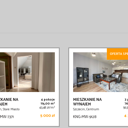
OFERTA SP
ZKANIE NA
MIESZKANIE NA
4 pokoje
3
2
JEM
115,00 m
WYNAJEM
7
2
43,48 zł/m
56,
n, Stare Miasto
Szczecin, Centrum
5 000 zł
4 
MW-7371
KNG-MW-9128