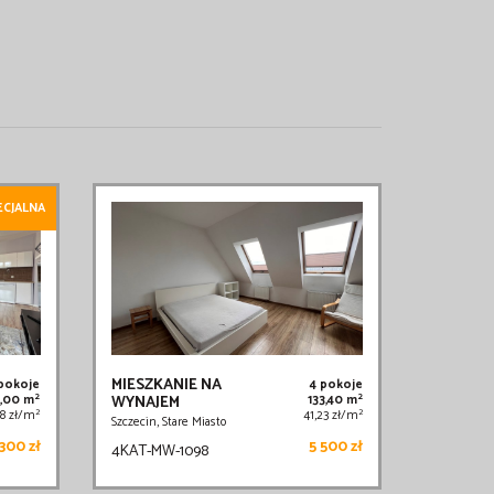
ECJALNA
MIESZKANIE NA
 pokoje
4 pokoje
2
2
6,00 m
WYNAJEM
133,40 m
2
2
58 zł/m
41,23 zł/m
Szczecin, Stare Miasto
300 zł
5 500 zł
4KAT-MW-1098