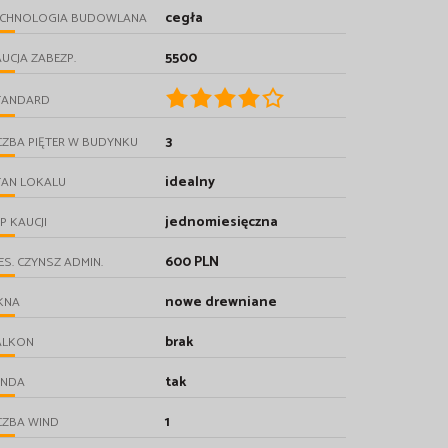
cegła
ECHNOLOGIA BUDOWLANA
5500
UCJA ZABEZP.
TANDARD
3
CZBA PIĘTER W BUDYNKU
idealny
TAN LOKALU
jednomiesięczna
P KAUCJI
600 PLN
ES. CZYNSZ ADMIN.
nowe drewniane
KNA
brak
ALKON
tak
INDA
1
CZBA WIND