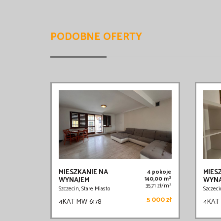
PODOBNE OFERTY
MIESZKANIE NA
MIES
4 pokoje
2
WYNAJEM
140,00 m
WYNA
2
35,71 zł/m
Szczecin, Stare Miasto
Szczeci
5 000 zł
4KAT-MW-6178
4KAT-