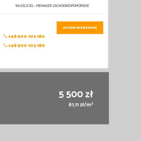
WŁAŚCICIEL- MENAGER ZACHODNIOPOMORSKIE
zostaw wiadomość
+48 500 103 180
+48 500 103 180
5 500 zł
2
61,11 zł/m