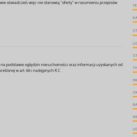
wie oświadczeń, więc nie stanowią "oferty" w rozumieniu przepisów
T
KA
S
LI
S
st na podstawie oględzin nieruchomości oraz informacji uzyskanych od
TY
kreślonej w art. 66 i następnych K.C.
MI
O
B
W
LI