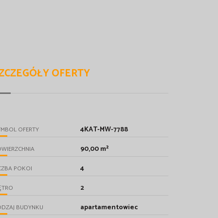
ZCZEGÓŁY OFERTY
4KAT-MW-7788
YMBOL OFERTY
90,00 m²
OWIERZCHNIA
4
CZBA POKOI
2
ĘTRO
apartamentowiec
ODZAJ BUDYNKU