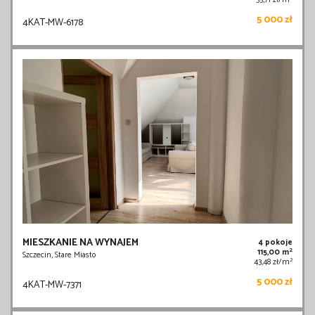
5 000 zł
4KAT-MW-6178
MIESZKANIE NA WYNAJEM
4 pokoje
2
115,00 m
Szczecin, Stare Miasto
2
43,48 zł/m
5 000 zł
4KAT-MW-7371