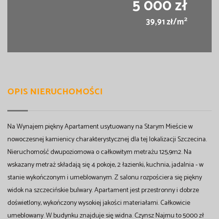
5 000 zł
2
39,91 zł/m
OPIS NIERUCHOMOŚCI
Na Wynajem piękny Apartament usytuowany na Starym Mieście w
nowoczesnej kamienicy charakterystycznej dla tej lokalizacji Szczecina.
Nieruchomość dwupoziomowa o całkowitym metrażu 125,9m2. Na
wskazany metraż składają się 4 pokoje, 2 łazienki, kuchnia, jadalnia - w
stanie wykończonym i umeblowanym. Z salonu rozpościera się piękny
widok na szczecińskie bulwary. Apartament jest przestronny i dobrze
doświetlony, wykończony wysokiej jakości materiałami. Całkowicie
umeblowany. W budynku znajduje się widna. Czynsz Najmu to 5000 zł