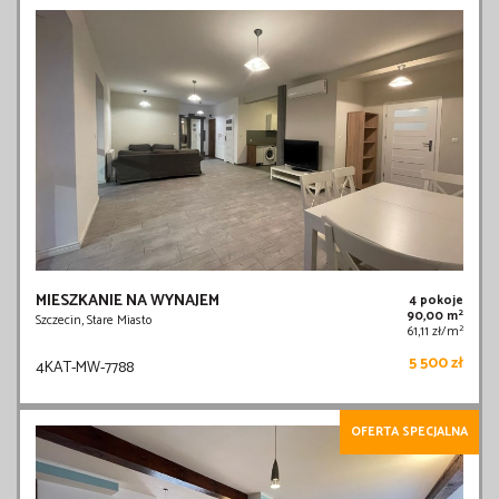
MIESZKANIE NA WYNAJEM
4 pokoje
2
90,00 m
Szczecin, Stare Miasto
2
61,11 zł/m
5 500 zł
4KAT-MW-7788
OFERTA SPECJALNA