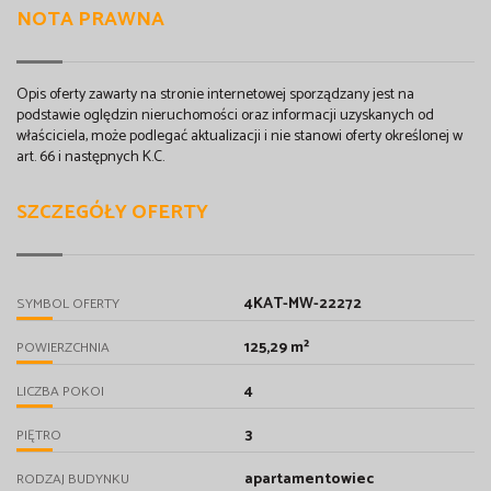
NOTA PRAWNA
Opis oferty zawarty na stronie internetowej sporządzany jest na
podstawie oględzin nieruchomości oraz informacji uzyskanych od
właściciela, może podlegać aktualizacji i nie stanowi oferty określonej w
art. 66 i następnych K.C.
SZCZEGÓŁY OFERTY
4KAT-MW-22272
SYMBOL OFERTY
125,29 m²
POWIERZCHNIA
4
LICZBA POKOI
3
PIĘTRO
apartamentowiec
RODZAJ BUDYNKU