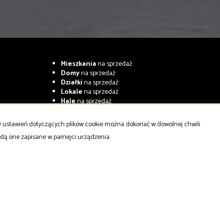
Mieszkania
na sprzedaż
Domy
na sprzedaż
Działki
na sprzedaż
Lokale
na sprzedaż
Hale
na sprzedaż
Obiekty
na sprzedaż
ny ustawień dotyczących plików cookie można dokonać w dowolnej chwili
będą one zapisane w pamięci urządzenia.
Virgo