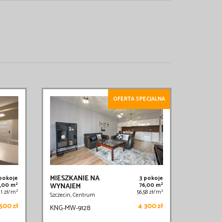
OFERTA SPECJALNA
MIESZKANIE NA
 pokoje
3 pokoje
2
2
,00 m
WYNAJEM
76,00 m
2
2
,11 zł/m
56,58 zł/m
Szczecin, Centrum
500 zł
4 300 zł
KNG-MW-9128