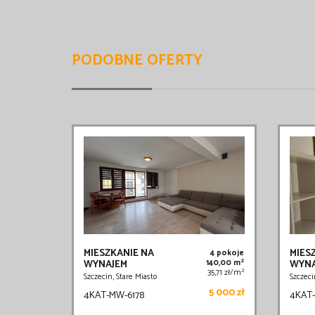
PODOBNE OFERTY
MIESZKANIE NA
MIES
4 pokoje
2
WYNAJEM
140,00 m
WYNA
2
35,71 zł/m
Szczecin, Stare Miasto
Szczeci
5 000 zł
4KAT-MW-6178
4KAT-