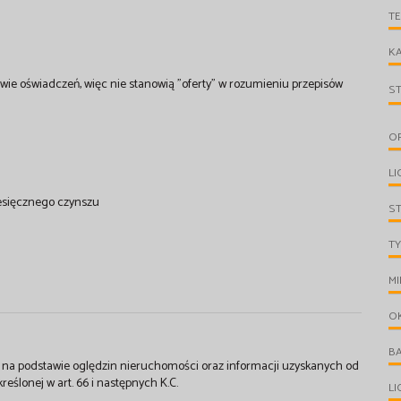
T
KA
wie oświadczeń, więc nie stanowią "oferty" w rozumieniu przepisów
S
O
LI
esięcznego czynszu
S
TY
MI
O
B
st na podstawie oględzin nieruchomości oraz informacji uzyskanych od
kreślonej w art. 66 i następnych K.C.
L