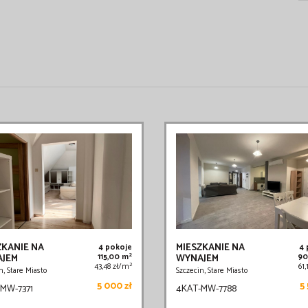
ZKANIE NA
MIESZKANIE NA
4 pokoje
4
2
JEM
115,00 m
WYNAJEM
90
2
43,48 zł/m
61
n, Stare Miasto
Szczecin, Stare Miasto
5 000 zł
5 
MW-7371
4KAT-MW-7788