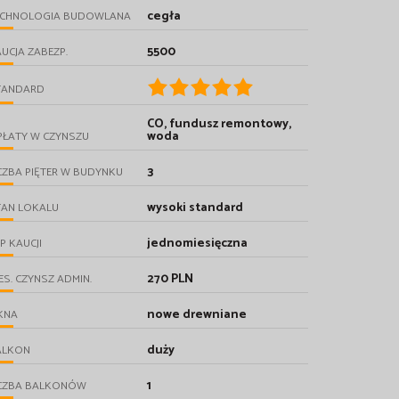
cegła
ECHNOLOGIA BUDOWLANA
5500
UCJA ZABEZP.
TANDARD
CO, fundusz remontowy,
woda
PŁATY W CZYNSZU
3
CZBA PIĘTER W BUDYNKU
wysoki standard
TAN LOKALU
jednomiesięczna
P KAUCJI
270 PLN
ES. CZYNSZ ADMIN.
nowe drewniane
KNA
duży
ALKON
1
ICZBA BALKONÓW