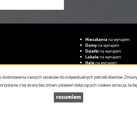
Mieszkania
na wynajem
Domy
na wynajem
Działki
na wynajem
Lokale
na wynajem
Hale
na wynajem
Obiekty
na wynajem
celu dostosowania naszych serwisów do indywidualnych potrzeb klientów. Zmia
Współpracujemy z
adresowo.pl
orzystanie z tej strony bez zmian ustawień dotyczących cookies oznacza, że 
rozumiem
NOVO Nieruchomości
2026
Program dla biur nieruchomości
Galactica 