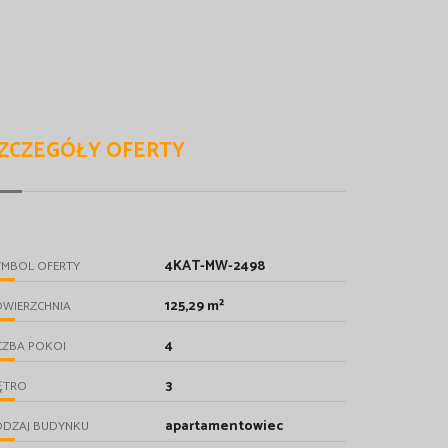
ZCZEGÓŁY OFERTY
4KAT-MW-2498
YMBOL OFERTY
125,29 m²
OWIERZCHNIA
4
CZBA POKOI
3
ĘTRO
apartamentowiec
ODZAJ BUDYNKU