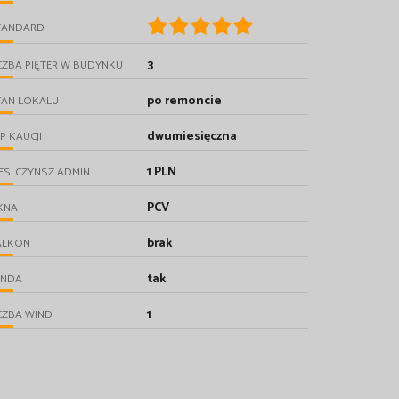
TANDARD
3
CZBA PIĘTER W BUDYNKU
po remoncie
TAN LOKALU
dwumiesięczna
P KAUCJI
1 PLN
ES. CZYNSZ ADMIN.
PCV
KNA
brak
ALKON
tak
INDA
1
CZBA WIND