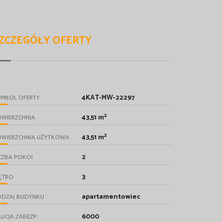
ZCZEGÓŁY OFERTY
4KAT-MW-22297
YMBOL OFERTY
43,51 m²
OWIERZCHNIA
43,51 m²
OWIERZCHNIA UŻYTKOWA
2
CZBA POKOI
3
ĘTRO
apartamentowiec
ODZAJ BUDYNKU
6000
UCJA ZABEZP.