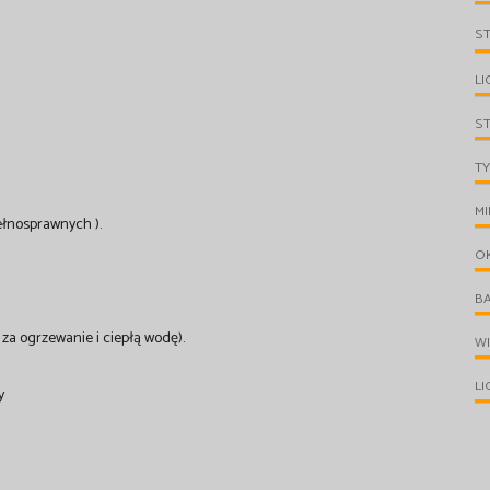
S
LI
S
TY
MI
ełnosprawnych ).
O
B
za ogrzewanie i ciepłą wodę).
W
LI
y