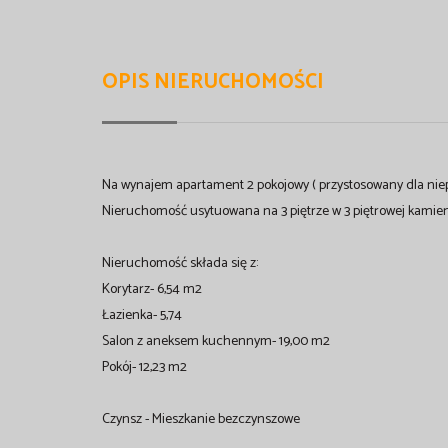
OPIS NIERUCHOMOŚCI
Na wynajem apartament 2 pokojowy ( przystosowany dla niep
Nieruchomość usytuowana na 3 piętrze w 3 piętrowej kamien
Nieruchomość składa się z:
Korytarz- 6,54 m2
Łazienka- 5,74
Salon z aneksem kuchennym- 19,00 m2
Pokój- 12,23 m2
Czynsz - Mieszkanie bezczynszowe