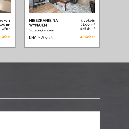
MIESZKANIE NA
 pokoje
3 pokoje
2
2
,00 m
WYNAJEM
76,00 m
2
2
,11 zł/m
56,58 zł/m
Szczecin, Centrum
500 zł
4 300 zł
KNG-MW-9128