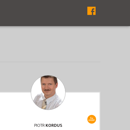
84
OFERT
PIOTR
KORDUS