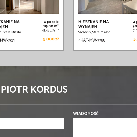
ZKANIE NA
MIESZKANIE NA
4 pokoje
4
2
JEM
115,00 m
WYNAJEM
90
2
43,48 zł/m
61
n, Stare Miasto
Szczecin, Stare Miasto
5 000 zł
5 
MW-7371
4KAT-MW-7788
 PIOTR KORDUS
WIADOMOŚĆ