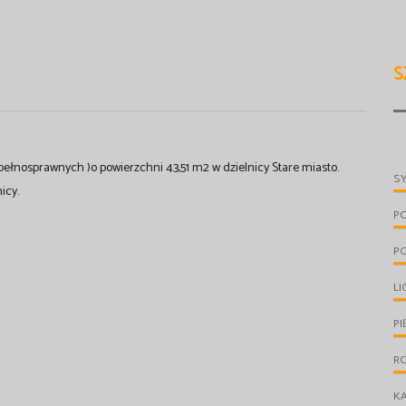
S
ełnosprawnych )o powierzchni 43,51 m2 w dzielnicy Stare miasto.
S
icy.
P
P
LI
PI
R
KA