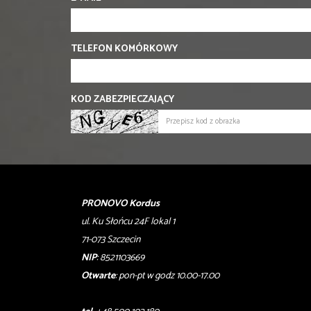
TELEFON KOMÓRKOWY
KOD ZABEZPIECZAJĄCY
PRONOVO Kordus
ul. Ku Słońcu 24F lokal 1
71-073 Szczecin
NIP
: 8521103669
Otwarte
: pon-pt w godz 10.00-17.00