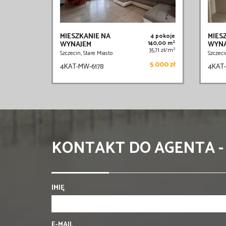
MIESZKANIE NA
MIES
4 pokoje
2
WYNAJEM
140,00 m
WYNA
2
35,71 zł/m
Szczecin, Stare Miasto
Szczeci
5 000 zł
4KAT-MW-6178
4KAT-
KONTAKT DO AGENTA -
IMIĘ
E-MAIL