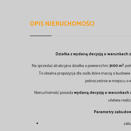
OPIS NIERUCHOMOŚCI
Działka z wydaną decyzją o warunkach 
Na sprzedaż atrakcyjna działka o powierzchni
3100 m²
, po
To idealna propozycja dla osób, które marzą o budowie d
jednocześnie w miejscu o 
Nieruchomość posiada
wydaną decyzję o warunkach
ułatwia realiz
Parametry zabudow
zab