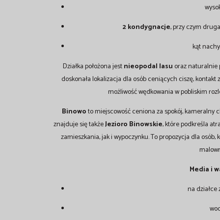
wyso
2 kondygnacje
, przy czym drug
kąt nach
Działka położona jest
nieopodal lasu
oraz naturalnie 
doskonała lokalizacja dla osób ceniących ciszę, kontakt
możliwość wędkowania w pobliskim rozl
Binowo
to miejscowość ceniona za spokój, kameralny ch
znajduje się także
Jezioro Binowskie
, które podkreśla atr
zamieszkania, jak i wypoczynku. To propozycja dla osób,
malown
Media i w
na działce 
wo