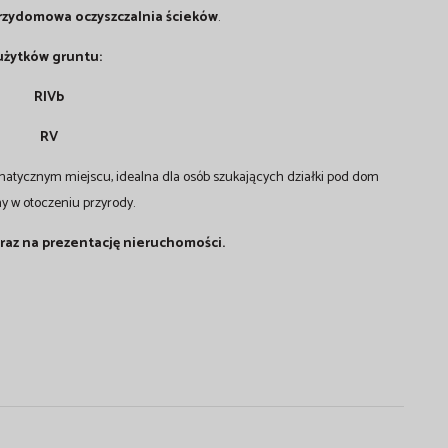
rzydomowa oczyszczalnia ścieków
.
użytków gruntu:
RIVb
RV
matycznym miejscu, idealna dla osób szukających działki pod dom
y w otoczeniu przyrody.
raz na prezentację nieruchomości.