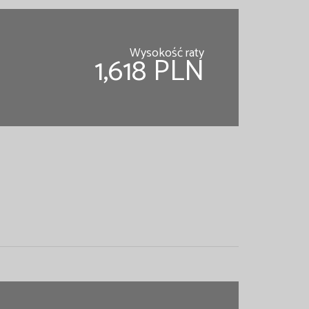
Wysokość raty
1,618 PLN