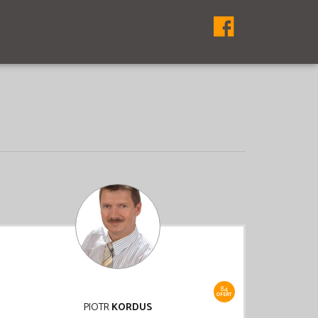
84
OFERT
PIOTR
KORDUS