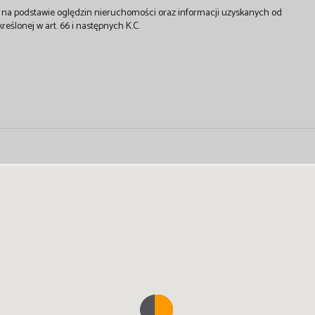
st na podstawie oględzin nieruchomości oraz informacji uzyskanych od
kreślonej w art. 66 i następnych K.C.