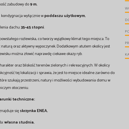
kość zabudowy do
9 m
,
W
a kondygnacja wyłącznie w
poddaszu użytkowym
,
D
ylenia dachu
35–45 stopni
.
PO
powstałego rozlewiska, co tworzy wyjątkowy klimat tego miejsca. To
P
 z naturą oraz aktywny wypoczynek. Dodatkowym atutem okolicy jest
ewisku można złowić naprawdę ciekawe okazy ryb.
KA
arakter oraz bliskość terenów zielonych i rekreacyjnych. W okolicy
akcyjność tej lokalizacji i sprawia, że jest to miejsce idealne zarówno do
 które szukają przestrzeni, natury i możliwości wybudowania domu w
iczym otoczeniu.
arunki techniczne:
znajduje się
skrzynka ENEA
,
da:
własna studnia
,