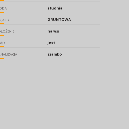
studnia
ODA
GRUNTOWA
OJAZD
na wsi
ŁOŻENIE
jest
RĄD
szambo
NALIZACJA