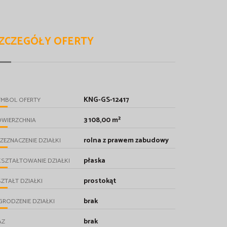
ZCZEGÓŁY OFERTY
KNG-GS-12417
YMBOL OFERTY
3 108,00 m²
OWIERZCHNIA
rolna z prawem zabudowy
ZEZNACZENIE DZIAŁKI
płaska
SZTAŁTOWANIE DZIAŁKI
prostokąt
ZTAŁT DZIAŁKI
brak
RODZENIE DZIAŁKI
brak
AZ