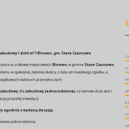
S
zabudowy | 3100 m² | Binowo, gm. Stare Czarnowo
S
łożona w urokliwej miejscowości
Binowo
, w gminie
Stare Czarnowo
.
P
omu w spokojnej, zielonej okolicy, z dala od miejskiego zgiełku, a
wyjątkowych walorach przyrodniczych.
PR
 zabudowy
dla
zabudowy jednorodzinnej
, co stanowi duży atut i
UK
ację przyszłej inwestycji.
KS
y zgodnie z wydaną decyzją:
OG
udowa jednorodzinna,
G