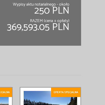
Wypisy aktu notarialnego - około
250 PLN
RAZEM (cena + opłaty)
369,593.05 PLN
ECJALNA
OFERTA SPECJALNA