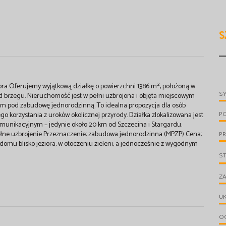
S
iora Oferujemy wyjątkową działkę o powierzchni 1386 m², położoną w
S
ej od brzegu. Nieruchomość jest w pełni uzbrojona i objęta miejscowym
 pod zabudowę jednorodzinną. To idealna propozycja dla osób
P
go korzystania z uroków okolicznej przyrody. Działka zlokalizowana jest
munikacyjnym – jedynie około 20 km od Szczecina i Stargardu.
pełne uzbrojenie Przeznaczenie: zabudowa jednorodzinna (MPZP) Cena:
PR
mu blisko jeziora, w otoczeniu zieleni, a jednocześnie z wygodnym
S
ZA
UK
OG