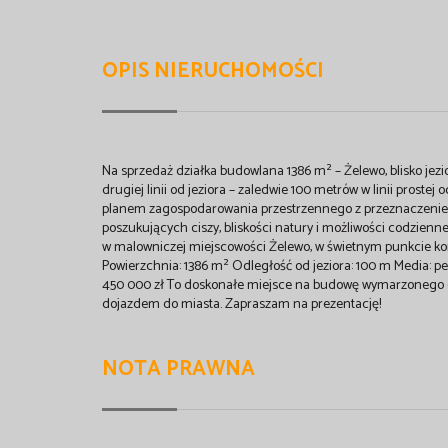
OPIS NIERUCHOMOŚCI
Na sprzedaż działka budowlana 1386 m² – Żelewo, blisko jez
drugiej linii od jeziora – zaledwie 100 metrów w linii prost
planem zagospodarowania przestrzennego z przeznaczeniem
poszukujących ciszy, bliskości natury i możliwości codzienne
w malowniczej miejscowości Żelewo, w świetnym punkcie ko
Powierzchnia: 1386 m² Odległość od jeziora: 100 m Media: 
450 000 zł To doskonałe miejsce na budowę wymarzonego do
dojazdem do miasta. Zapraszam na prezentację!
NOTA PRAWNA