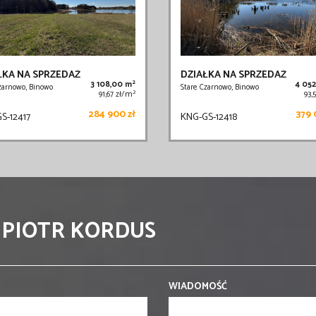
ŁKA NA SPRZEDAŻ
DZIAŁKA NA SPRZEDAŻ
2
3 108,00 m
4 05
zarnowo, Binowo
Stare Czarnowo, Binowo
2
91,67 zł/m
93,
284 900 zł
379 
S-12417
KNG-GS-12418
 PIOTR KORDUS
WIADOMOŚĆ