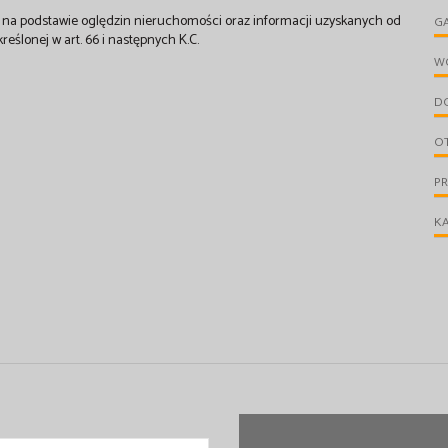
st na podstawie oględzin nieruchomości oraz informacji uzyskanych od
G
kreślonej w art. 66 i następnych K.C.
W
D
O
P
KA