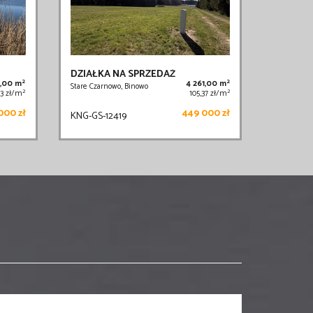
DZIAŁKA NA SPRZEDAŻ
2
2
2,00 m
4 261,00 m
Stare Czarnowo, Binowo
2
2
53 zł/m
105,37 zł/m
000 zł
449 000 zł
KNG-GS-12419