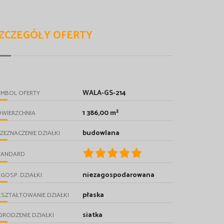
ZCZEGÓŁY OFERTY
WALA-GS-214
YMBOL OFERTY
1 386,00 m²
OWIERZCHNIA
budowlana
ZEZNACZENIE DZIAŁKI
TANDARD
niezagospodarowana
GOSP. DZIAŁKI
płaska
SZTAŁTOWANIE DZIAŁKI
siatka
RODZENIE DZIAŁKI