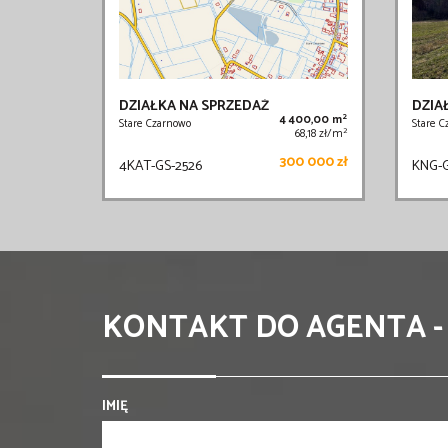
DZIAŁKA NA SPRZEDAŻ
DZIA
2
4 400,00 m
Stare Czarnowo
Stare C
2
68,18 zł/m
300 000 zł
4KAT-GS-2526
KNG-G
KONTAKT DO AGENTA -
IMIĘ