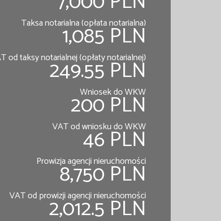
7,000 PLN
Taksa notarialna (opłata notarialna)
1,085 PLN
T od taksy notarialnej (opłaty notarialnej)
249.55 PLN
Wniosek do WKW
200 PLN
VAT od wniosku do WKW
46 PLN
Prowizja agencji nieruchomości
8,750 PLN
VAT od prowizji agencji nieruchomości
2,012.5 PLN