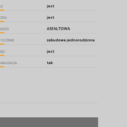
jest
AZ
jest
ODA
ASFALTOWA
OJAZD
zabudowa jednorodzinna
TOCZENIE
jest
RĄD
tak
NALIZACJA