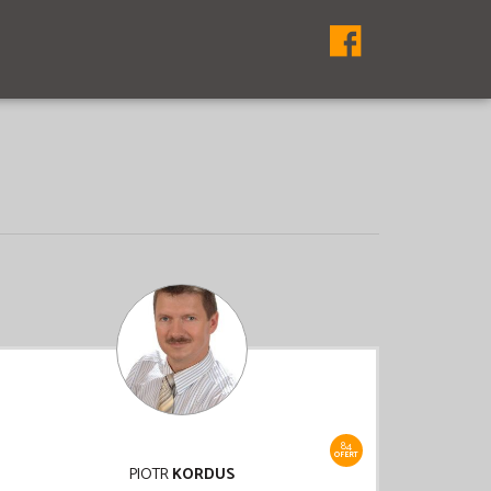
84
OFERT
PIOTR
KORDUS