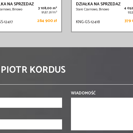
ŁKA NA SPRZEDAŻ
DZIAŁKA NA SPRZEDAŻ
2
3 108,00 m
4 05
zarnowo, Binowo
Stare Czarnowo, Binowo
2
91,67 zł/m
93,
284 900 zł
379 
S-12417
KNG-GS-12418
 PIOTR KORDUS
WIADOMOŚĆ