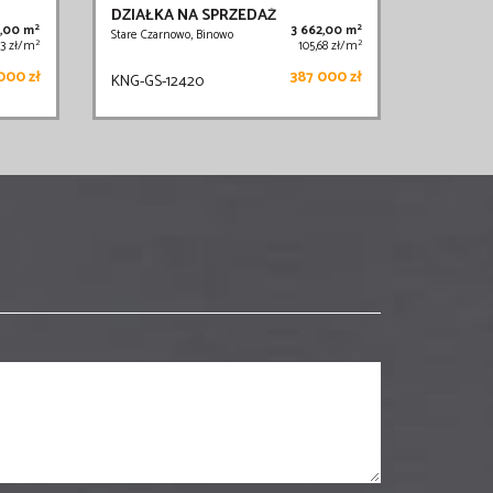
DZIAŁKA NA SPRZEDAŻ
2
2
2,00 m
3 662,00 m
Stare Czarnowo, Binowo
2
2
53 zł/m
105,68 zł/m
000 zł
387 000 zł
KNG-GS-12420