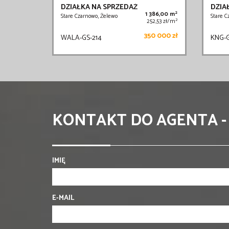
DZIAŁKA NA SPRZEDAŻ
DZIA
2
1 386,00 m
Stare Czarnowo, Żelewo
Stare C
2
252,53 zł/m
350 000 zł
WALA-GS-214
KNG-G
KONTAKT DO AGENTA -
IMIĘ
E-MAIL