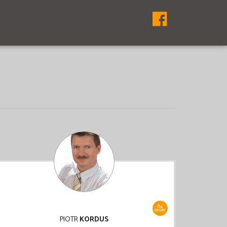
84
OFERT
PIOTR
KORDUS