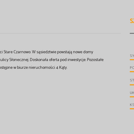
S
ci Stare Czarnowo. W sąsiedztwie powstają nowe domy
S
 ulicy Słonecznej. Doskonała oferta pod inwestycje. Pozostałe
ostępne w biurze nieruchomości 4 Kąty.
P
S
UK
KS