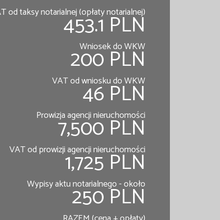
T od taksy notarialnej (opłaty notarialnej)
453.1 PLN
Wniosek do WKW
200 PLN
VAT od wniosku do WKW
46 PLN
Prowizja agencji nieruchomości
7,500 PLN
VAT od prowizji agencji nieruchomości
1,725 PLN
Wypisy aktu notarialnego - około
250 PLN
RAZEM (cena + opłaty)