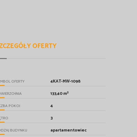
ZCZEGÓŁY OFERTY
4KAT-MW-1098
YMBOL OFERTY
133,40 m²
OWIERZCHNIA
4
CZBA POKOI
3
ĘTRO
apartamentowiec
ODZAJ BUDYNKU