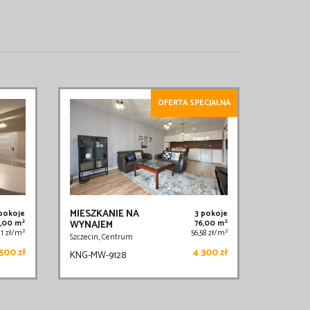
OFERTA SPECJALNA
MIESZKANIE NA
 pokoje
3 pokoje
2
2
,00 m
WYNAJEM
76,00 m
2
2
,11 zł/m
56,58 zł/m
Szczecin, Centrum
500 zł
4 300 zł
KNG-MW-9128