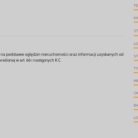
T
KA
S
LI
st na podstawie oględzin nieruchomości oraz informacji uzyskanych od
S
kreślonej w art. 66 i następnych K.C.
TY
MI
O
B
L