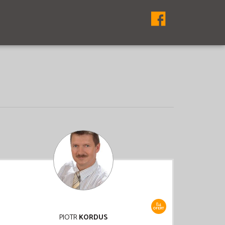
84
OFERT
PIOTR
KORDUS