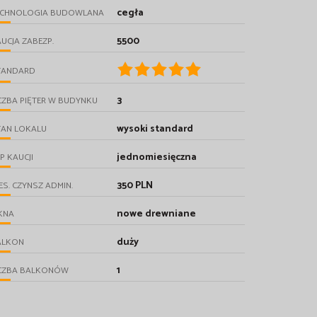
cegła
ECHNOLOGIA BUDOWLANA
5500
UCJA ZABEZP.
TANDARD
3
CZBA PIĘTER W BUDYNKU
wysoki standard
TAN LOKALU
jednomiesięczna
P KAUCJI
350 PLN
ES. CZYNSZ ADMIN.
nowe drewniane
KNA
duży
ALKON
1
ICZBA BALKONÓW