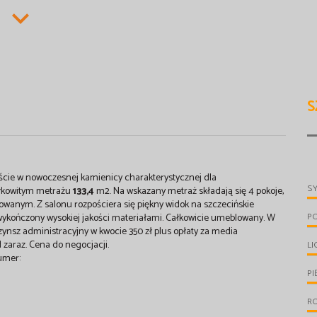
S
ie w nowoczesnej kamienicy charakterystycznej dla
S
ałkowitym metrażu
133,4
m2. Na wskazany metraż składają się 4 pokoje,
lowanym. Z salonu rozpościera się piękny widok na szczecińskie
P
 wykończony wysokiej jakości materiałami. Całkowicie umeblowany. W
zynsz administracyjny w kwocie 350 zł plus opłaty za media
zaraz. Cena do negocjacji.
LI
umer:
PI
R