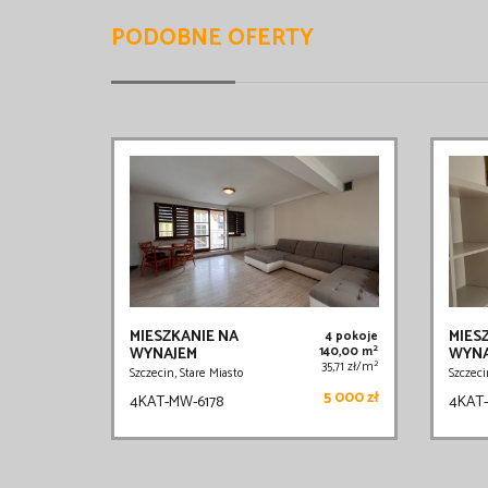
PODOBNE OFERTY
MIESZKANIE NA
MIES
4 pokoje
2
WYNAJEM
140,00 m
WYNA
2
35,71 zł/m
Szczecin, Stare Miasto
Szczeci
5 000 zł
4KAT-MW-6178
4KAT-