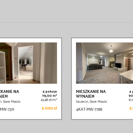
ZKANIE NA
MIESZKANIE NA
4 pokoje
4
2
JEM
115,00 m
WYNAJEM
90
2
43,48 zł/m
61
n, Stare Miasto
Szczecin, Stare Miasto
5 000 zł
5 
MW-7371
4KAT-MW-7788