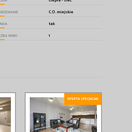
ciepła - sieć
ODA
C.O. miejskie
GRZEWANIE
tak
INDA
1
CZBA WIND
OFERTA SPECJALNA