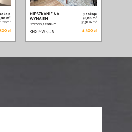
MIESZKANIE NA
 pokoje
3 pokoje
2
2
,00 m
WYNAJEM
76,00 m
2
2
,11 zł/m
56,58 zł/m
Szczecin, Centrum
500 zł
4 300 zł
KNG-MW-9128