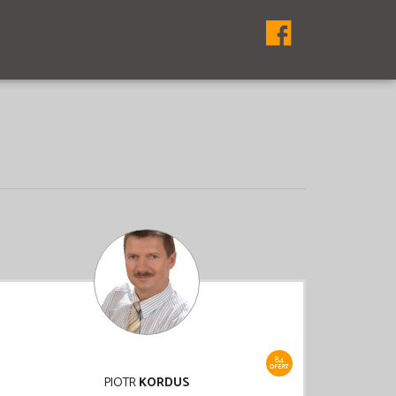
84
OFERT
PIOTR
KORDUS