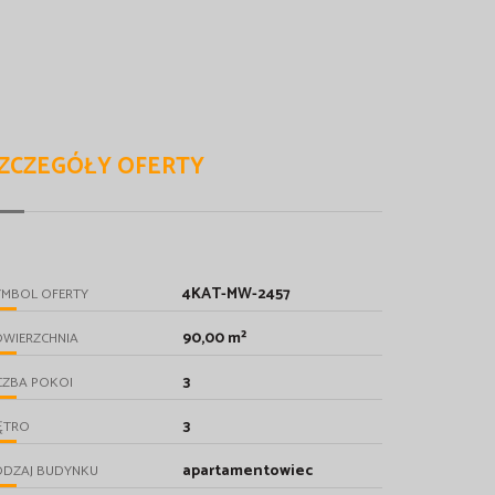
ZCZEGÓŁY OFERTY
4KAT-MW-2457
YMBOL OFERTY
90,00 m²
OWIERZCHNIA
3
CZBA POKOI
3
ĘTRO
apartamentowiec
ODZAJ BUDYNKU