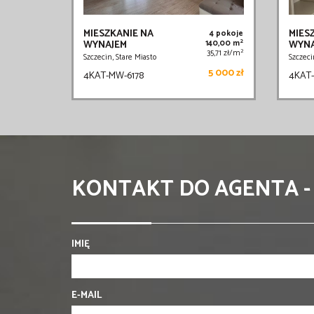
MIESZKANIE NA
MIES
4 pokoje
2
WYNAJEM
140,00 m
WYNA
2
35,71 zł/m
Szczecin, Stare Miasto
Szczeci
5 000 zł
4KAT-MW-6178
4KAT-
KONTAKT DO AGENTA -
IMIĘ
E-MAIL