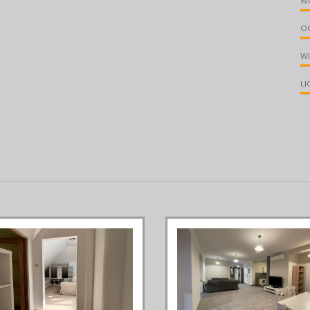
W
O
W
LI