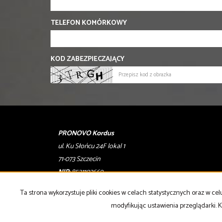
TELEFON KOMÓRKOWY
KOD ZABEZPIECZAJĄCY
PRONOVO Kordus
ul. Ku Słońcu 24F lokal 1
71-073 Szczecin
NIP
: 8521103669
Otwarte
: pon-pt w godz 10.00-17.00
Ta strona wykorzystuje pliki cookies w celach statystycznych oraz w 
modyfikując ustawienia przeglądarki. K
tel
. +48 500 103 180