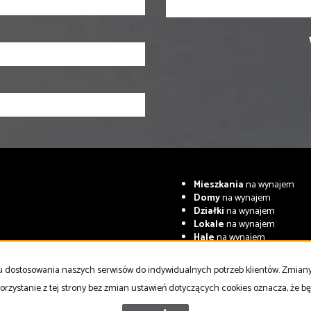
Mieszkania
na wynajem
Domy
na wynajem
Działki
na wynajem
Lokale
na wynajem
Hale
na wynajem
Obiekty
na wynajem
celu dostosowania naszych serwisów do indywidualnych potrzeb klientów. Zmia
Współpracujemy z
adresowo.pl
orzystanie z tej strony bez zmian ustawień dotyczących cookies oznacza, że 