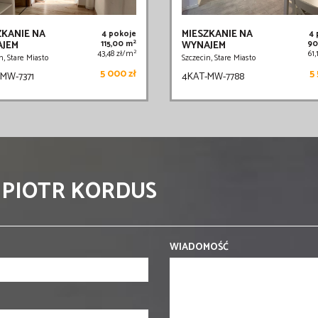
ZKANIE NA
MIESZKANIE NA
4 pokoje
4
2
JEM
115,00 m
WYNAJEM
90
2
43,48 zł/m
61
n, Stare Miasto
Szczecin, Stare Miasto
5 000 zł
5 
MW-7371
4KAT-MW-7788
 PIOTR KORDUS
WIADOMOŚĆ