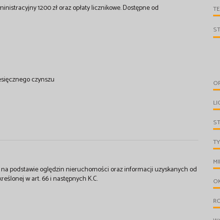
inistracyjny 1200 zł oraz opłaty licznikowe. Dostępne od
T
S
iesięcznego czynszu
O
LI
S
TY
MI
st na podstawie oględzin nieruchomości oraz informacji uzyskanych od
kreślonej w art. 66 i następnych K.C.
O
R