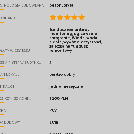
beton, płyta
ECHNOLOGIA BUDOWLANA
TANDARD
fundusz remontowy,
monitoring, ogrzewanie,
sprzątanie, Winda, woda
ciepła, wywóz nieczystości,
zaliczka na fundusz
remontowy
PŁATY W CZYNSZU
3
CZBA PIĘTER W BUDYNKU
bardzo dobry
TAN LOKALU
jednomiesięczna
P KAUCJI
1 200 PLN
ES. CZYNSZ ADMIN.
PCV
KNA
2015
OK BUDOWY