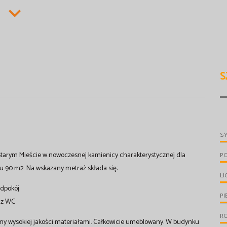
S
S
tarym Mieście w nowoczesnej kamienicy charakterystycznej dla
P
żu 90 m2. Na wskazany metraż składa się:
LI
edpokój
PI
a z WC
R
ony wysokiej jakości materiałami. Całkowicie umeblowany. W budynku