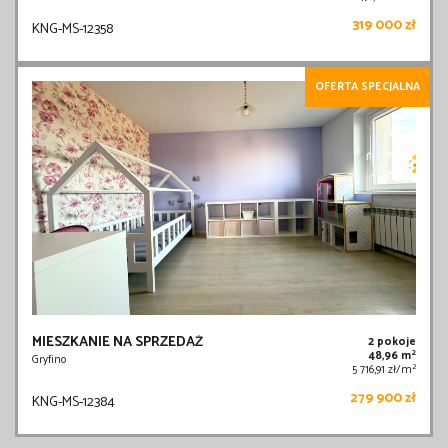
319 000 zł
KNG-MS-12358
OFERTA SPECJALNA
MIESZKANIE NA SPRZEDAŻ
2 pokoje
2
48,96 m
Gryfino
2
5 716,91 zł/m
279 900 zł
KNG-MS-12384