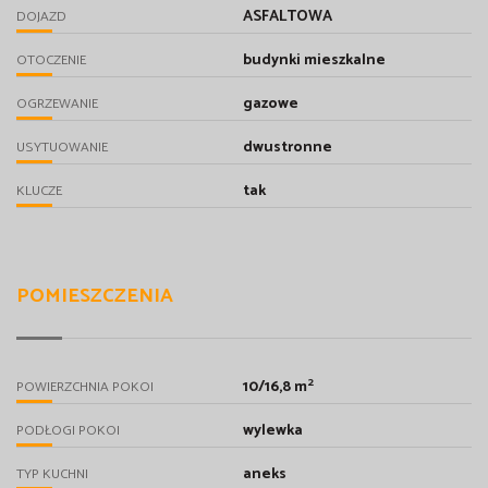
ASFALTOWA
DOJAZD
budynki mieszkalne
OTOCZENIE
gazowe
OGRZEWANIE
dwustronne
USYTUOWANIE
tak
KLUCZE
POMIESZCZENIA
2
10/16,8 m
POWIERZCHNIA POKOI
wylewka
PODŁOGI POKOI
aneks
TYP KUCHNI