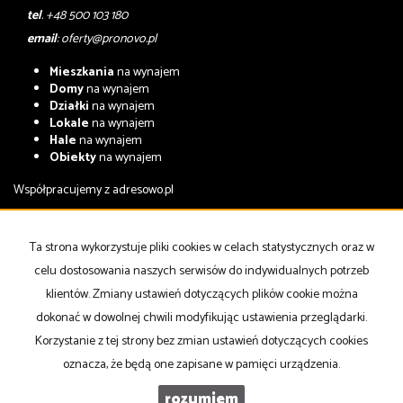
tel
. +48 500 103 180
email
:
oferty@pronovo.pl
Mieszkania
na wynajem
Domy
na wynajem
Działki
na wynajem
Lokale
na wynajem
Hale
na wynajem
Obiekty
na wynajem
Współpracujemy z
adresowo.pl
Mieszkania
na sprzedaż
Domy
na sprzedaż
Ta strona wykorzystuje pliki cookies w celach statystycznych oraz w
Działki
na sprzedaż
celu dostosowania naszych serwisów do indywidualnych potrzeb
Lokale
na sprzedaż
Hale
na sprzedaż
klientów. Zmiany ustawień dotyczących plików cookie można
Obiekty
na sprzedaż
dokonać w dowolnej chwili modyfikując ustawienia przeglądarki.
Korzystanie z tej strony bez zmian ustawień dotyczących cookies
Strona główna
notatnik
Kup
Sprzedaj
Kontakt
oznacza, że będą one zapisane w pamięci urządzenia.
rozumiem