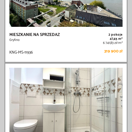
MIESZKANIE NA SPRZEDAŻ
2 pokoje
2
47,45 m
Gryfino
2
6 741,83 zł/m
319 900 zł
KNG-MS-11936