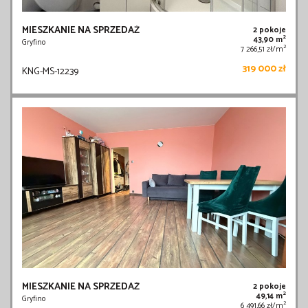
MIESZKANIE NA SPRZEDAŻ
2 pokoje
2
43,90 m
Gryfino
2
7 266,51 zł/m
319 000 zł
KNG-MS-12239
MIESZKANIE NA SPRZEDAŻ
2 pokoje
2
49,14 m
Gryfino
2
6 491,66 zł/m