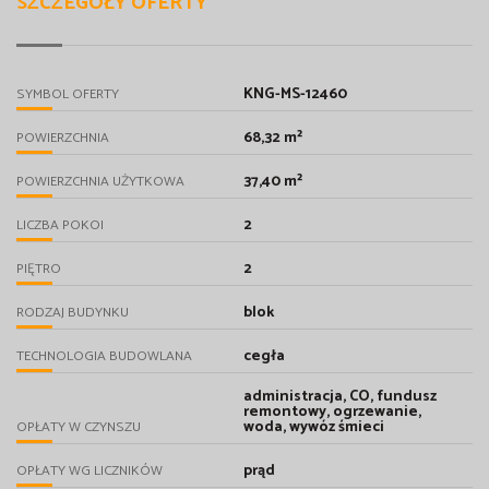
SZCZEGÓŁY OFERTY
KNG-MS-12460
SYMBOL OFERTY
68,32 m²
POWIERZCHNIA
37,40 m²
POWIERZCHNIA UŻYTKOWA
2
LICZBA POKOI
2
PIĘTRO
blok
RODZAJ BUDYNKU
cegła
TECHNOLOGIA BUDOWLANA
administracja, CO, fundusz
remontowy, ogrzewanie,
woda, wywóz śmieci
OPŁATY W CZYNSZU
prąd
OPŁATY WG LICZNIKÓW